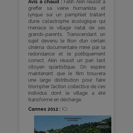
Avis à chaud :
Fatih Akin réussit à
greffer sa veine humaniste et
lyrique sur un pamphlet traitant
d’une catastrophe écologique qui
menace le village natal de ses
grands-parents. Transcendant un
sujet devenu le filon d’un certain
cinéma documentaire miné par la
redondance et le politiquement
correct, Akin réussit un pari tant
citoyen qu’artistique. On espère
maintenant que le film trouvera
une large distribution pour faire
triompher l’action collective de ces
individus dont le village a été
transformé en décharge.
Cannes 2012 :
ICI