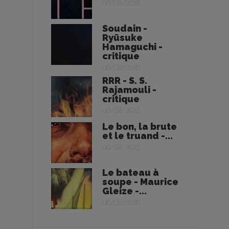
06/08/2026
Soudain -
Ryūsuke
Hamaguchi -
critique
06/08/2026
RRR - S. S.
Rajamouli -
critique
06/08/2026
Le bon, la brute
et le truand -...
06/08/2026
Le bateau à
soupe - Maurice
Gleize -...
06/08/2026