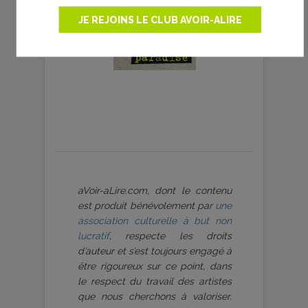
JE REJOINS LE CLUB AVOIR-ALIRE
aVoir-aLire.com, dont le contenu
est produit bénévolement par
une
association culturelle à but non
lucratif
, respecte les droits
d’auteur et s’est toujours engagé à
être rigoureux sur ce point, dans
le respect du travail des artistes
que nous cherchons à valoriser.