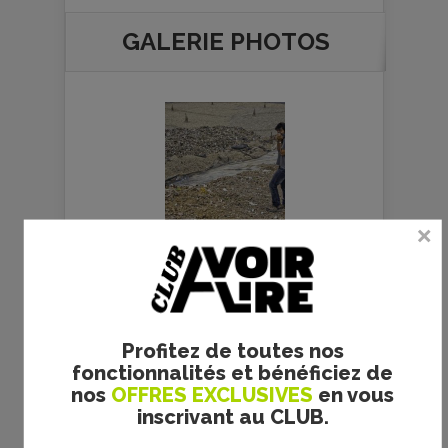
GALERIE PHOTOS
Copyright
Corazon
International
Profitez de toutes nos
fonctionnalités et bénéficiez de
nos
OFFRES EXCLUSIVES
en vous
Copyright
Corazon
inscrivant au CLUB.
International