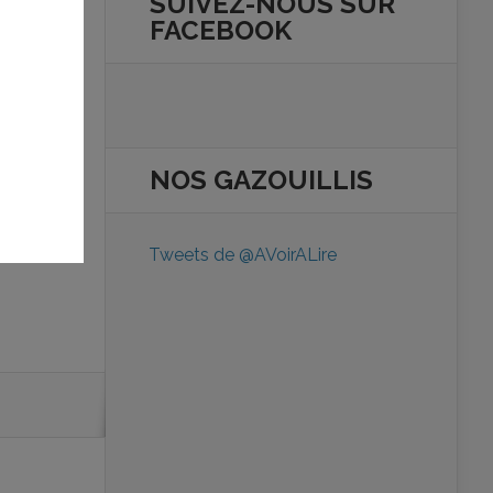
SUIVEZ-NOUS SUR
la
FACEBOOK
é
NOS
GAZOUILLIS
Tweets de @AVoirALire