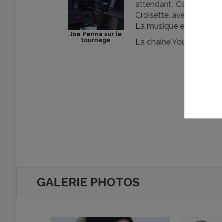
attendant, Cannes compt
Croisette, avec une Séa
La musique est signée d
Joe Penna sur le
tournage
La chaîne YouTube de
GALERIE PHOTOS