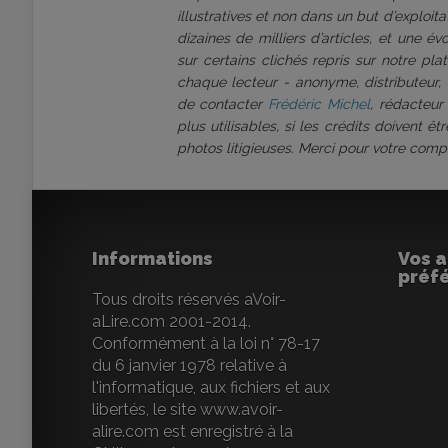
illustratives et non dans un but d’exploi
dizaines de milliers d’articles, et une é
sur certains clichés repris sur notre pl
chaque lecteur - anonyme, distributeur, 
de contacter
Frédéric Michel
, rédacteur
plus utilisables, si les crédits doivent 
photos litigieuses. Merci pour votre comp
Informations
Vos a
préf
Tous droits réservés aVoir-
aLire.com 2001-2014.
Conformément à la loi n° 78-17
du 6 janvier 1978 relative à
l'informatique, aux fichiers et aux
libertés, le site www.avoir-
alire.com est enregistré à la