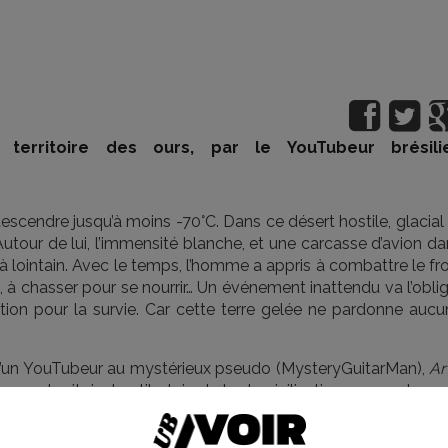
 territoire des ours, par le YouTubeur brésili
scendre jusqu’à moins -70°C. Dans ce désert hostile, glacial
Autour de lui, l’immensité blanche, et une carcasse d’avion d
déjà lointain. Avec le temps, l’homme a appris à combattre le fr
, à chasser pour se nourrir… Un événement inattendu va l’obli
ition pour la survie. Car cette terre gelée ne pardonne aucu
’un YouTubeur au mystérieux pseudo (MysteryGuitarMan),
Ar
 en territoire hostile, loin de toute civilisation, sur une terre
tte production islandaise très attendue, en décembre 2018. 