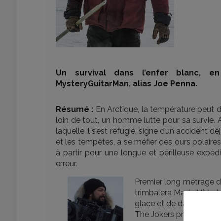
Un survival dans l’enfer blanc, en
MysteryGuitarMan, alias Joe Penna.
Résumé :
En Arctique, la température peut de
loin de tout, un homme lutte pour sa survie. 
laquelle il s’est réfugié, signe d’un accident 
et les tempêtes, à se méfier des ours polaires
à partir pour une longue et périlleuse expéd
erreur.
Premier long métrage d
trimbalera Mads Mikkelsen
glace et de danger.
The Jokers proposera ce