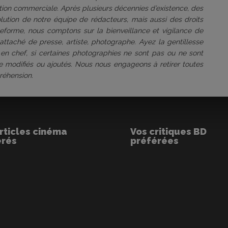
tation commerciale. Après plusieurs décennies d’existence, des
volution de notre équipe de rédacteurs, mais aussi des droits
ateforme, nous comptons sur la bienveillance et vigilance de
attaché de presse, artiste, photographe. Ayez la gentillesse
 en chef, si certaines photographies ne sont pas ou ne sont
être modifiés ou ajoutés. Nous nous engageons à retirer toutes
réhension.
rticles cinéma
Vos critiques BD
érés
préférées