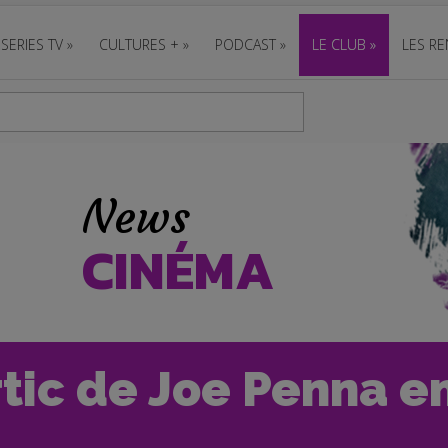
SERIES TV
»
CULTURES +
»
PODCAST
»
LE CLUB
»
LES RE
News
CINÉMA
rtic de Joe Penna e