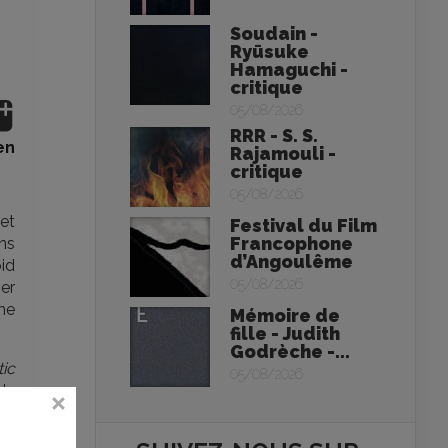
Soudain -
Ryūsuke
Hamaguchi -
critique
05/08/2026
RRR - S. S.
en
Rajamouli -
critique
05/08/2026
 et
Festival du Film
Francophone
ans
d’Angoulême
oid
05/08/2026
ger
ne
Mémoire de
fille - Judith
Godrèche -...
tic
05/08/2026
 de
En