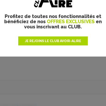
e bien sur ce survival pur rafraîchir les nuits chaudes de 
nce de Minuit.
e l’excellent Joseph Trapanese.
Profitez de toutes nos fonctionnalités et
Joe Penna
bénéficiez de nos
OFFRES EXCLUSIVES
en
vous inscrivant au CLUB.
La rédaction cin
JE REJOINS LE CLUB AVOIR-ALIRE