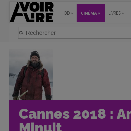
BD
»
CINÉMA
»
LIVRES
»
Cannes 2018 : A
Minuit