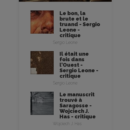
Le bon, la
brute et le
truand - Sergio
Leone -
critique
Sergio Leone
Il était une
fois dans
l’Ouest -
Sergio Leone -
critique
Sergio Leone
Le manuscrit
trouvé à
Saragosse -
Wojciech J.
Has - critique
Wojciech J. Has