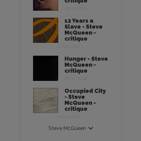
critique
09/11/2024
12 Years a
Slave - Steve
McQueen -
critique
22/01/2014
Hunger - Steve
McQueen -
critique
26/11/2008
Occupied City
- Steve
McQueen -
critique
24/04/2024
Steve McQueen