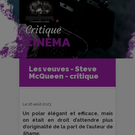
Critique
CINÉMA
Accueil
Cinéma
Les veuves - Steve
Critiques et fiches films
McQueen - critique
Les veuves - Steve McQueen -
critique
Le 16 août 2023
Un polar élégant et efficace, mais
on était en droit d’attendre plus
d’originalité de la part de l’auteur de
Shame
.