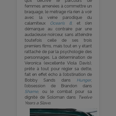
qu’il décrive le parcours de
femmes amenées à commettre un
braquage, le métrage n’a rien à voir
avec la veine parodique du
calamiteux
Ocean’s 8
, et s’en
démarque au contraire par une
audacieuse noirceur, sans atteindre
toutefois celle de ses trois
premiers films, mais tout en y étant
rattaché de par la psychologie des
personnages. La détermination de
Veronica (excellente Viola Davis),
prête à tout pour régler sa dette,
fait en effet écho à l’obstination de
Bobby Sands dans
Hunger
,
l’obsession de Brandon dans
Shame
, ou le combat pour sa
dignité de Soloman dans
Twelve
Years a Slave
.