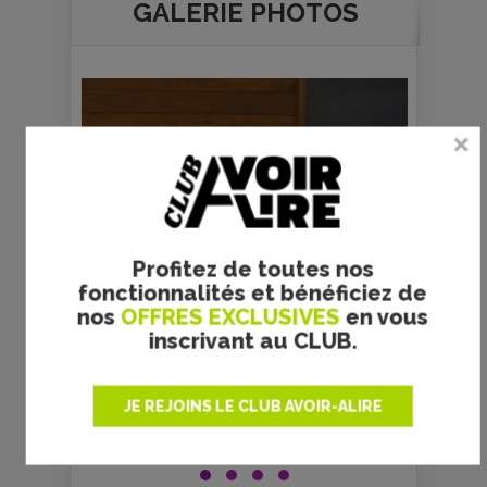
GALERIE PHOTOS
Profitez de toutes nos
fonctionnalités et bénéficiez de
nos
OFFRES EXCLUSIVES
en vous
inscrivant au CLUB.
JE REJOINS LE CLUB AVOIR-ALIRE
ox
C
prec
suiv