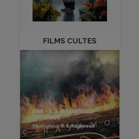
FILMS
CULTES
RRR - S. S. RAJAMOULI -
CRITIQUE
Réalisateur :
S. S. Rajamouli