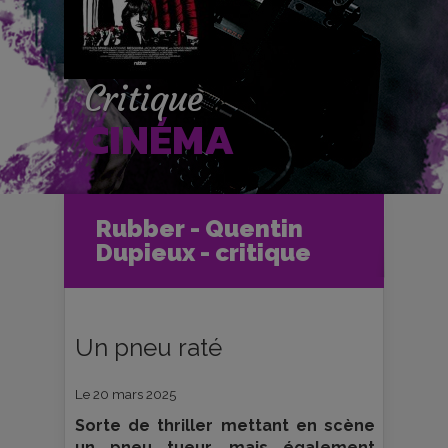
Critique
CINÉMA
Accueil
Cinéma
Rubber - Quentin
Critiques et fiches films
Ciné-Club
Dupieux - critique
Rubber - Quentin Dupieux - critique
Un pneu raté
Le 20 mars 2025
Sorte de thriller mettant en scène
un pneu tueur, mais également