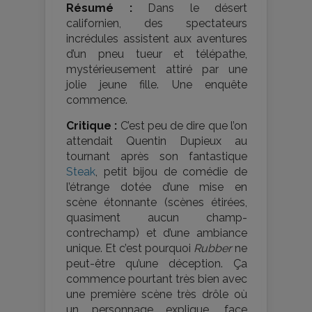
Résumé :
Dans le désert
californien, des spectateurs
incrédules assistent aux aventures
d’un pneu tueur et télépathe,
mystérieusement attiré par une
jolie jeune fille. Une enquête
commence.
Critique :
C’est peu de dire que l’on
attendait Quentin Dupieux au
tournant après son fantastique
Steak
, petit bijou de comédie de
l’étrange dotée d’une mise en
scène étonnante (scènes étirées,
quasiment aucun champ-
contrechamp) et d’une ambiance
unique. Et c’est pourquoi
Rubber
ne
peut-être qu’une déception. Ça
commence pourtant très bien avec
une première scène très drôle où
un personnage explique, face