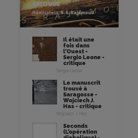
CRITIQUE
Réalisateur :
S. S. Rajamouli
Il était une
fois dans
l’Ouest -
Sergio Leone -
critique
Sergio Leone
Le manuscrit
trouvé à
Saragosse -
Wojciech J.
Has - critique
Wojciech J. Has
Seconds
(L’opération
diabolique) -