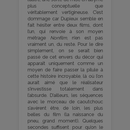
plus conceptuelle que
véritablement vertigineuse. C’est
dommage car Dupieux semble en
fait hésiter entre deux films, dont
l’un, qui renvoie à son moyen
métrage
Nonfilm
, n’en est pas
vraiment un, du reste. Pour le dire
simplement, on se serait bien
passé de cet envers du décor qui
apparaît uniquement comme un
moyen de faire passer la pilule à
cette histoire incroyable, là où l’on
aurait aimé que le réalisateur
s’investisse totalement dans
l’absurde. D’ailleurs, les séquences
avec le morceau de caoutchouc
s’avèrent être, de loin, les plus
belles du film (la naissance du
pneu, grand moment). Quelques
secondes suffisent pour qu’on le