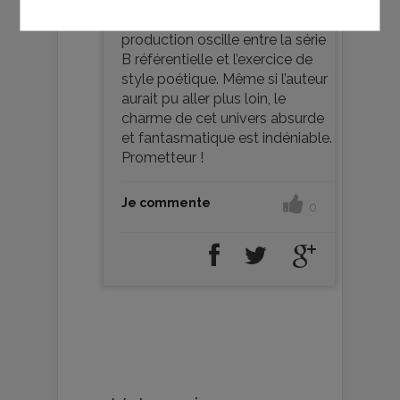
Insolite et sarcastique, cette
production oscille entre la série
B référentielle et l’exercice de
style poétique. Même si l’auteur
aurait pu aller plus loin, le
charme de cet univers absurde
et fantasmatique est indéniable.
Prometteur !
Je commente
0