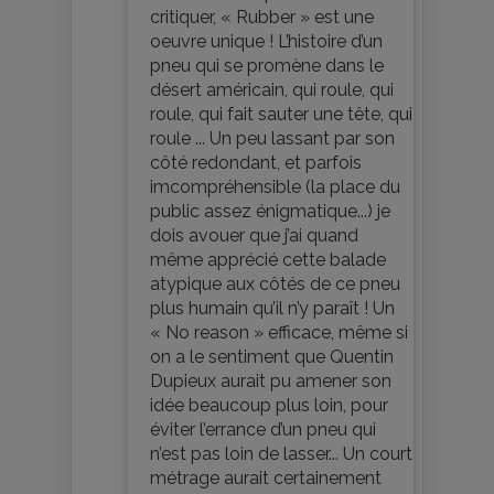
critiquer, « Rubber » est une
oeuvre unique ! L’histoire d’un
pneu qui se promène dans le
désert américain, qui roule, qui
roule, qui fait sauter une tête, qui
roule ... Un peu lassant par son
côté redondant, et parfois
imcompréhensible (la place du
public assez énigmatique...) je
dois avouer que j’ai quand
même apprécié cette balade
atypique aux côtés de ce pneu
plus humain qu’il n’y paraît ! Un
« No reason » efficace, même si
on a le sentiment que Quentin
Dupieux aurait pu amener son
idée beaucoup plus loin, pour
éviter l’errance d’un pneu qui
n’est pas loin de lasser... Un court
métrage aurait certainement