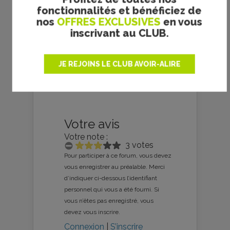
fonctionnalités et bénéficiez de
nos
OFFRES EXCLUSIVES
en vous
inscrivant au CLUB.
The House that Jack Built (…)
JE REJOINS LE CLUB AVOIR-ALIRE
Votre avis
Votre note :
3 votes
Pour participer à ce forum, vous devez
vous enregistrer au préalable. Merci
d’indiquer ci-dessous l’identifiant
personnel qui vous a été fourni. Si
vous n’êtes pas enregistré, vous
devez vous inscrire.
Connexion
|
S’inscrire