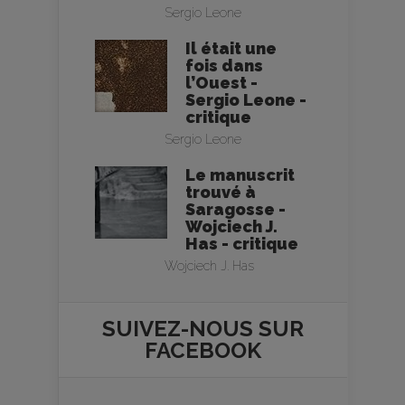
Sergio Leone
Il était une
fois dans
l’Ouest -
Sergio Leone -
critique
Sergio Leone
Le manuscrit
trouvé à
Saragosse -
Wojciech J.
Has - critique
Wojciech J. Has
SUIVEZ-NOUS SUR
FACEBOOK