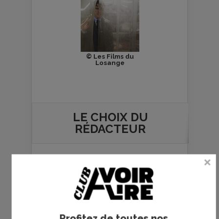
© Les Films du
Losange
LE CHOIX DU
RÉDACTEUR
Profitez de toutes nos