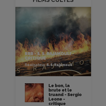
RRR - S. S. RAJAMOULI -
CRITIQUE
Réalisateur :
S. S. Rajamouli
Le bon, la
brute et le
truand - Sergio
Leone -
critique