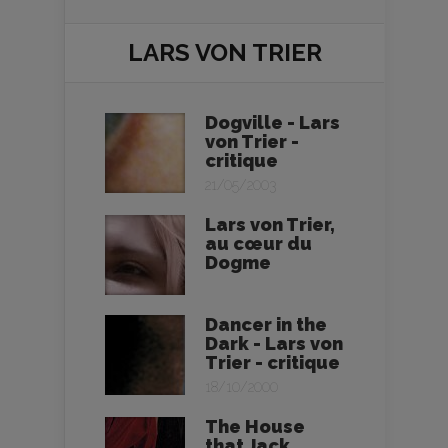
LARS VON TRIER
Dogville - Lars
von Trier -
critique
21/05/2003
Lars von Trier,
au cœur du
Dogme
Dancer in the
Dark - Lars von
Trier - critique
18/10/2000
The House
that Jack