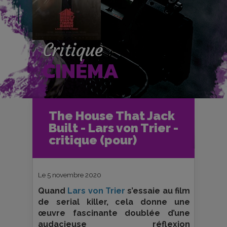
Critique
CINÉMA
Accueil
Cinéma
The House That Jack
Critiques et fiches films
Built - Lars von Trier -
The House That Jack Built - Lars von
Trier - critique (pour)
critique (pour)
Le 5 novembre 2020
Quand
Lars von Trier
s’essaie au film
de serial killer, cela donne une
œuvre fascinante doublée d’une
audacieuse réflexion