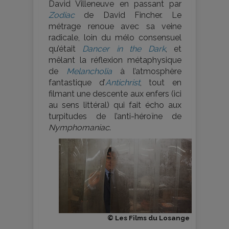
David Villeneuve en passant par
Zodiac
de David Fincher. Le
métrage renoue avec sa veine
radicale, loin du mélo consensuel
qu’était
Dancer in the Dark
, et
mêlant la réflexion métaphysique
de
Melancholia
à l’atmosphère
fantastique d’
Antichrist
, tout en
filmant une descente aux enfers (ici
au sens littéral) qui fait écho aux
turpitudes de l’anti-héroïne de
Nymphomaniac
.
© Les Films du Losange