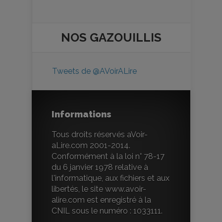
NOS
GAZOUILLIS
Tweets de @AVoirALire
Informations
Tous droits réservés aVoir-
aLire.com 2001-2014.
Conformément à la loi n° 78-17
du 6 janvier 1978 relative à
l'informatique, aux fichiers et aux
libertés, le site www.avoir-
alire.com est enregistré à la
CNIL sous le numéro : 1033111.