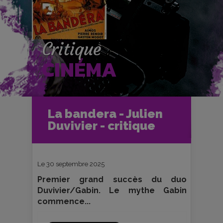
Critique
CINÉMA
Accueil
Cinéma
La bandera - Julien
Critiques et fiches films
Ciné-Club
Duvivier - critique
La bandera - Julien Duvivier - critique
Le 30 septembre 2025
Premier grand succès du duo
Duvivier/Gabin. Le mythe Gabin
commence...