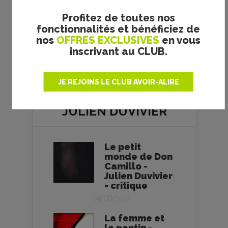
les crédits doivent être modifiés
Profitez de toutes nos
ou ajoutés. Nous nous engageons
fonctionnalités et bénéficiez de
à retirer toutes photos litigieuses.
nos
OFFRES EXCLUSIVES
en vous
Merci pour votre compréhension.
inscrivant au CLUB.
JE REJOINS LE CLUB AVOIR-ALIRE
JULIEN DUVIVIER
Le petit
monde de Don
Camillo -
Julien Duvivier
- critique
04/06/1952
La femme et
le pantin -