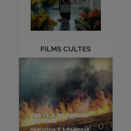
FILMS
CULTES
RRR - S. S. RAJAMOULI -
CRITIQUE
Réalisateur :
S. S. Rajamouli