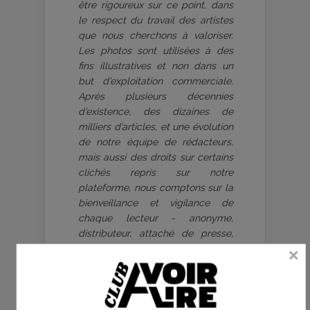
être rigoureux sur ce point, dans
le respect du travail des artistes
que nous cherchons à valoriser.
Les photos sont utilisées à des
fins illustratives et non dans un
but d’exploitation commerciale.
Après plusieurs décennies
d’existence, des dizaines de
milliers d’articles, et une évolution
de notre équipe de rédacteurs,
mais aussi des droits sur certains
clichés repris sur notre
plateforme, nous comptons sur la
bienveillance et vigilance de
chaque lecteur - anonyme,
distributeur, attaché de presse,
artiste, photographe. Ayez la
gentillesse de contacter
Frédéric
Michel
, rédacteur en chef, si
certaines photographies ne sont
pas ou ne sont plus utilisables, si