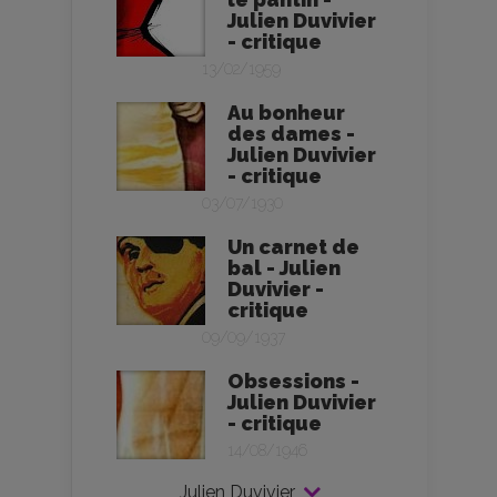
Julien Duvivier
- critique
13/02/1959
Au bonheur
des dames -
Julien Duvivier
- critique
03/07/1930
Un carnet de
bal - Julien
Duvivier -
critique
09/09/1937
Obsessions -
Julien Duvivier
- critique
14/08/1946
Julien Duvivier