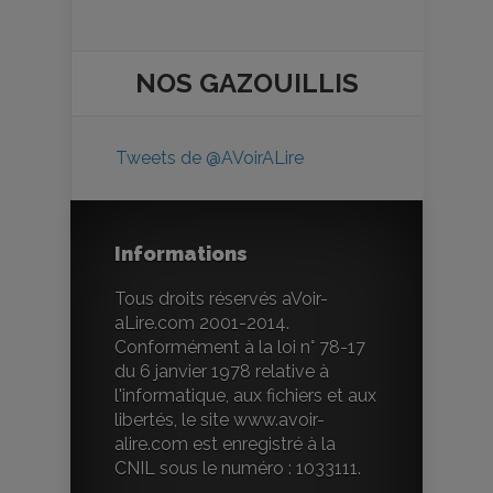
NOS
GAZOUILLIS
Tweets de @AVoirALire
Informations
Tous droits réservés aVoir-
aLire.com 2001-2014.
Conformément à la loi n° 78-17
du 6 janvier 1978 relative à
l'informatique, aux fichiers et aux
libertés, le site www.avoir-
alire.com est enregistré à la
CNIL sous le numéro : 1033111.