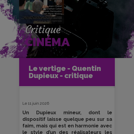
Critique
CINÉMA
Accueil
Cinéma
Le vertige - Quentin
Critiques et fiches films
Dupieux - critique
Le vertige - Quentin Dupieux -
critique
Le 11 juin 2026
Un Dupieux mineur, dont le
dispositif laisse quelque peu sur sa
faim, mais qui est en harmonie avec
le style d’un des réalisateurs les