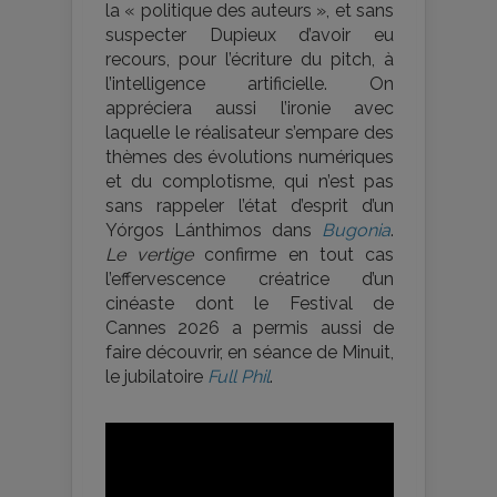
la « politique des auteurs », et sans
suspecter Dupieux d’avoir eu
recours, pour l’écriture du pitch, à
l’intelligence artificielle. On
appréciera aussi l’ironie avec
laquelle le réalisateur s’empare des
thèmes des évolutions numériques
et du complotisme, qui n’est pas
sans rappeler l’état d’esprit d’un
Yórgos Lánthimos dans
Bugonia
.
Le vertige
confirme en tout cas
l’effervescence créatrice d’un
cinéaste dont le Festival de
Cannes 2026 a permis aussi de
faire découvrir, en séance de Minuit,
le jubilatoire
Full Phil
.