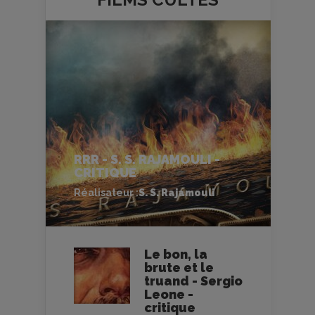
RRR - S. S. RAJAMOULI -
CRITIQUE
Réalisateur :
S. S. Rajamouli
Le bon, la
brute et le
truand - Sergio
Leone -
critique