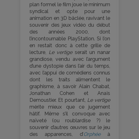
plan formel le film joue le minimum
syndical et opte pour une
animation en 3D bâclée, ravivant le
souvenir des jeux vidéo du début
des années 2000, dont
l’incontournable PlayStation. Si l’on
en restait donc à cette grille de
lecture,
Le vertige
serait un nanar
grandiose, vendu avec l’argument
d’une dystopie dans l’air du temps,
avec l’appui de comédiens connus
dont les traits alimentent le
graphisme, à savoir Alain Chabat,
Jonathan Cohen et Anaïs
Demoustier. Et pourtant,
Le vertige
mérite mieux que ce jugement
hâtif. Même s’il convoque avec
naïveté (ou roublardise ?) le
souvenir d’autres œuvres sur le jeu
des apparences, d’
Orphée
à