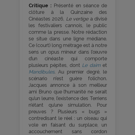
Critique :
Présenté en séance de
clôture à la Quinzaine des
Cinéastes 2026,
Le vertige
a divisé
les festivaliers cannois, le public
comme la presse. Notre rédaction
se situe dans une ligne médiane.
Ce (court) long métrage est à notre
sens un opus mineur dans l’œuvre
d’un cinéaste qui comporte
plusieurs pépites, dont
Le daim
et
Mandibules
. Au premier degré, le
scénario n’est guère folichon.
Jacques annonce à son meilleur
ami Bruno que l’humanité ne serait
qu’un leurre, l’existence des Terriens
n’étant qu’une simulation. Pour
preuves ? Plusieurs « bugs »
contredisant le réel : un oiseau qui
vole en faisant du surplace, un
accouchement sans cordon