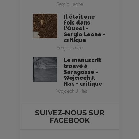
Sergio Leone
Il était une
fois dans
l’Ouest -
Sergio Leone -
critique
Sergio Leone
Le manuscrit
trouvé à
Saragosse -
Wojciech J.
Has - critique
Wojciech J. Has
SUIVEZ-NOUS SUR
FACEBOOK