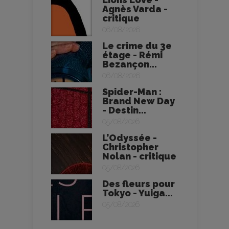
Agnès Varda -
critique
06/08/2026
Le crime du 3e
étage - Rémi
Bezançon...
06/08/2026
Spider-Man :
Brand New Day
- Destin...
05/08/2026
L’Odyssée -
Christopher
Nolan - critique
05/08/2026
Des fleurs pour
Tokyo - Yuiga...
05/08/2026