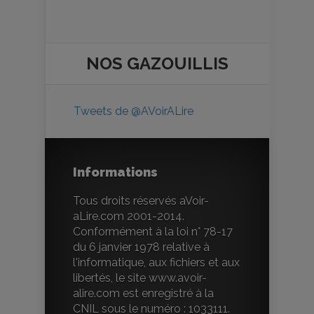
NOS
GAZOUILLIS
Tweets de @AVoirALire
Informations
Tous droits réservés aVoir-
aLire.com 2001-2014.
Conformément à la loi n° 78-17
du 6 janvier 1978 relative à
l'informatique, aux fichiers et aux
libertés, le site www.avoir-
alire.com est enregistré à la
CNIL sous le numéro : 1033111.