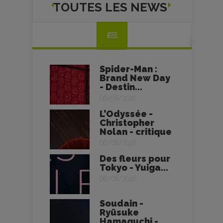
TOUTES LES NEWS
Spider-Man :
Brand New Day
- Destin...
06/08/2026
L’Odyssée -
Christopher
Nolan - critique
06/08/2026
Des fleurs pour
Tokyo - Yuiga...
06/08/2026
Soudain -
Ryūsuke
Hamaguchi -