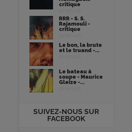
critique
06/08/2026
RRR - S. S.
Rajamouli -
critique
06/08/2026
Le bon, la brute
et le truand -...
06/08/2026
Le bateau à
soupe - Maurice
Gleize -...
06/08/2026
SUIVEZ-NOUS SUR
FACEBOOK