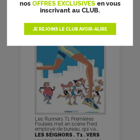
nos
OFFRES EXCLUSIVES
en vous
PREMIÈRES FOULÉES – LA
inscrivant au CLUB.
CHRONIQUE BD
JE REJOINS LE CLUB AVOIR-ALIRE
Les Runners T1 Premières
Foulées met en scène Fred,
employé de bureau, qui va...
LES SEIGNORS . T1 . VERS