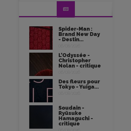
Spider-Man :
Brand New Day
- Destin...
06/08/2026
L’Odyssée -
Christopher
Nolan - critique
06/08/2026
Des fleurs pour
Tokyo - Yuiga...
06/08/2026
Soudain -
Ryūsuke
Hamaguchi -
critique
06/08/2026