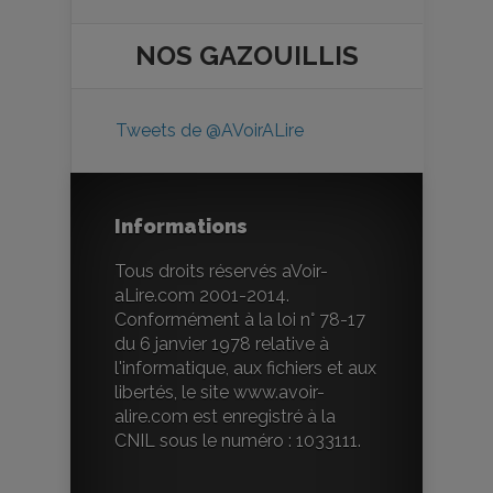
NOS
GAZOUILLIS
Tweets de @AVoirALire
Informations
Tous droits réservés aVoir-
aLire.com 2001-2014.
Conformément à la loi n° 78-17
du 6 janvier 1978 relative à
l'informatique, aux fichiers et aux
libertés, le site www.avoir-
alire.com est enregistré à la
CNIL sous le numéro : 1033111.