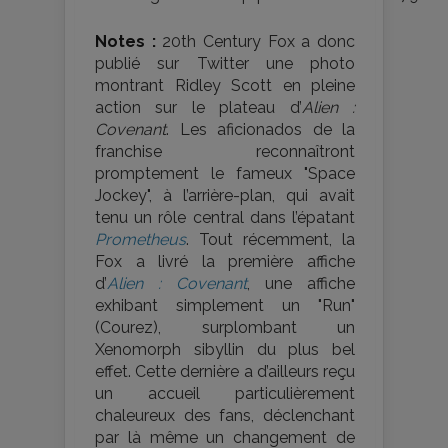
Notes :
20th Century Fox a donc
publié sur Twitter une photo
montrant Ridley Scott en pleine
action sur le plateau d’
Alien :
Covenant
. Les aficionados de la
franchise reconnaîtront
promptement le fameux "Space
Jockey", à l’arrière-plan, qui avait
tenu un rôle central dans l’épatant
Prometheus
. Tout récemment, la
Fox a livré la première affiche
d’
Alien : Covenant
, une affiche
exhibant simplement un "Run"
(Courez), surplombant un
Xenomorph sibyllin du plus bel
effet. Cette dernière a d’ailleurs reçu
un accueil particulièrement
chaleureux des fans, déclenchant
par là même un changement de