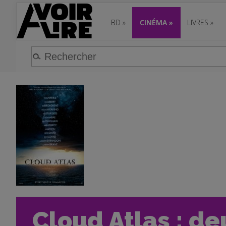
BD
»
CINÉMA
»
LIVRES
»
Cloud Atlas : 