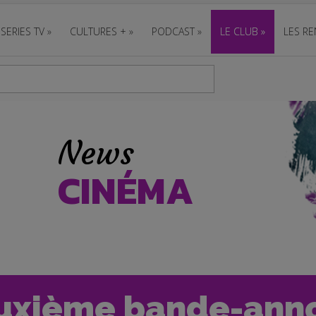
SERIES TV
»
CULTURES +
»
PODCAST
»
LE CLUB
»
LES RE
News
CINÉMA
deuxième bande-ann