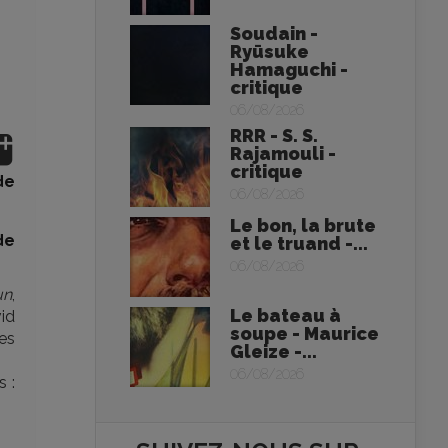
Soudain -
Ryūsuke
Hamaguchi -
critique
06/08/2026
RRR - S. S.
Rajamouli -
critique
de
06/08/2026
Le bon, la brute
de
et le truand -...
06/08/2026
un
,
Le bateau à
id
soupe - Maurice
es
Gleize -...
06/08/2026
 :