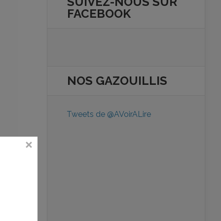
SUIVEZ-NOUS SUR
FACEBOOK
NOS
GAZOUILLIS
Tweets de @AVoirALire