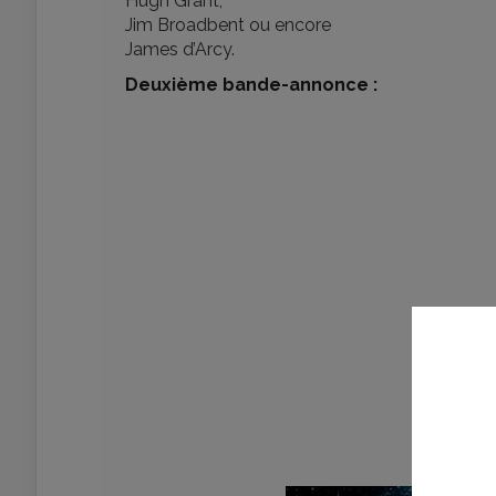
Hugh Grant,
Jim Broadbent ou encore
James d’Arcy.
Deuxième bande-annonce :