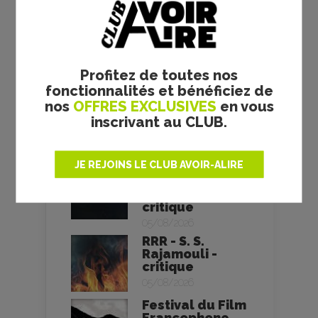
- Destin...
05/08/2026
L’Odyssée -
Christopher
Nolan - critique
Profitez de toutes nos
05/08/2026
fonctionnalités et bénéficiez de
Des fleurs pour
nos
OFFRES EXCLUSIVES
en vous
Tokyo - Yuiga...
inscrivant au CLUB.
05/08/2026
JE REJOINS LE CLUB AVOIR-ALIRE
Soudain -
Ryūsuke
Hamaguchi -
critique
05/08/2026
RRR - S. S.
Rajamouli -
critique
05/08/2026
Festival du Film
Francophone