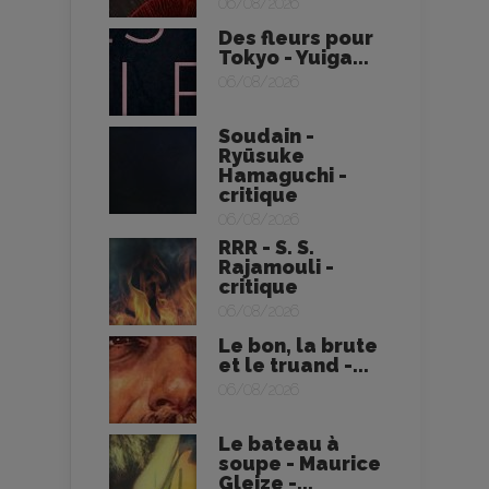
06/08/2026
Des fleurs pour
Tokyo - Yuiga...
06/08/2026
Soudain -
Ryūsuke
Hamaguchi -
critique
06/08/2026
RRR - S. S.
Rajamouli -
critique
06/08/2026
Le bon, la brute
et le truand -...
06/08/2026
Le bateau à
soupe - Maurice
Gleize -...