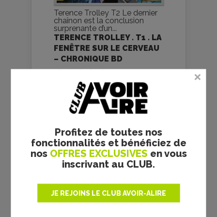
Terence Trolley T2 Le dernier
chaînon est la conclusion
surprenante d’un...
TERENCE TROLLEY . T1 . LA
FENÊTRE SUR LE CERVEAU
– CHRONIQUE BD
Profitez de toutes nos
fonctionnalités et bénéficiez de
nos
OFFRES EXCLUSIVES
en vous
inscrivant au CLUB.
JE REJOINS LE CLUB AVOIR-ALIRE