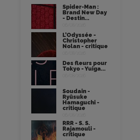
Spider-Man :
Brand New Day
- Destin...
06/08/2026
L’Odyssée -
Christopher
Nolan - critique
06/08/2026
Des fleurs pour
Tokyo - Yuiga...
06/08/2026
Soudain -
Ryūsuke
Hamaguchi -
critique
06/08/2026
RRR - S. S.
Rajamouli -
critique