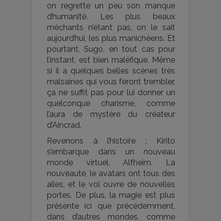
on regrette un peu son manque
d’humanité. Les plus beaux
méchants n’étant pas, on le sait
aujourd’hui, les plus manichéens. Et
pourtant, Sugo, en tout cas pour
l’instant, est bien maléfique. Même
si il a quelques belles scènes très
malsaines qui vous feront trembler,
ça ne suffit pas pour lui donner un
quelconque charisme, comme
l’aura de mystère du créateur
d’Aincrad.
Revenons à l’histoire : Kirito
s’embarque dans un nouveau
monde virtuel, Alfheim. La
nouveauté, le avatars ont tous des
ailes, et le vol ouvre de nouvelles
portes. De plus, la magie est plus
présente ici que précédemment,
dans d’autres mondes, comme