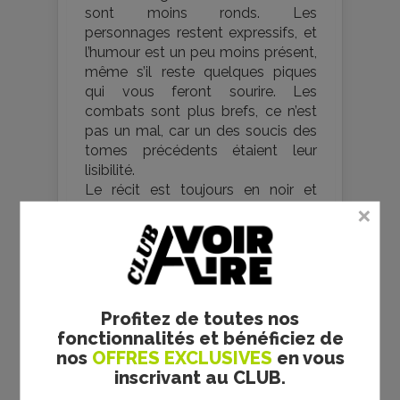
sont moins ronds. Les
personnages restent expressifs, et
l’humour est un peu moins présent,
même s’il reste quelques piques
qui vous feront sourire. Les
combats sont plus brefs, ce n’est
pas un mal, car un des soucis des
tomes précédents étaient leur
lisibilité.
Le récit est toujours en noir et
blanc et les décors restent absent,
à quelques rares exceptions près,
comme cette vue magnifique que
découvre Kirito et Léafa lors de
leur premier vol ensemble. Une
belle manière de nous montrer le
Profitez de toutes nos
plaisir du vol.
fonctionnalités et bénéficiez de
Le cadrage est une des grandes
nos
OFFRES EXCLUSIVES
en vous
différences avec le tome
inscrivant au CLUB.
précédent. Il varie énormément et