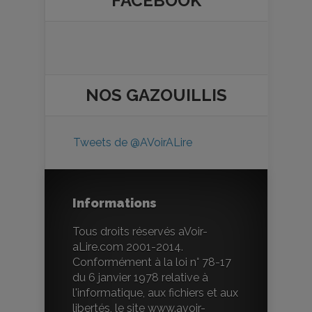
FACEBOOK
NOS
GAZOUILLIS
Tweets de @AVoirALire
Informations
Tous droits réservés aVoir-
aLire.com 2001-2014.
Conformément à la loi n° 78-17
du 6 janvier 1978 relative à
l'informatique, aux fichiers et aux
libertés, le site www.avoir-