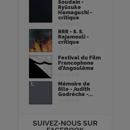
Soudain -
Ryūsuke
Hamaguchi -
critique
05/08/2026
RRR - S. S.
Rajamouli -
critique
05/08/2026
Festival du Film
Francophone
d’Angoulême
05/08/2026
Mémoire de
fille - Judith
Godrèche -...
05/08/2026
SUIVEZ-NOUS SUR