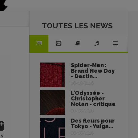
TOUTES LES NEWS
Spider-Man :
Brand New Day
- Destin...
06/08/2026
L’Odyssée -
Christopher
Nolan - critique
06/08/2026
Des fleurs pour
Tokyo - Yuiga...
06/08/2026
s,