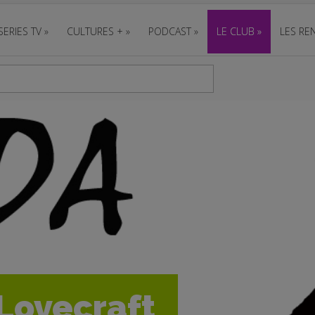
SERIES TV
»
CULTURES +
»
PODCAST
»
LE CLUB
»
LES REN
 Lovecraft