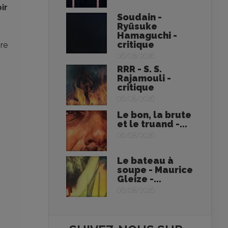
ir
Soudain -
Ryūsuke
Hamaguchi -
critique
re
06/08/2026
RRR - S. S.
Rajamouli -
critique
06/08/2026
Le bon, la brute
et le truand -...
06/08/2026
Le bateau à
soupe - Maurice
Gleize -...
06/08/2026