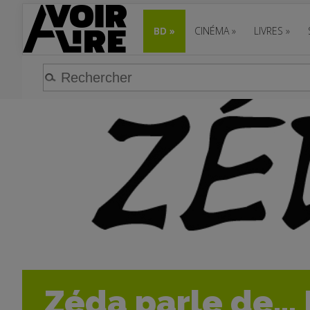
BD
»
CINÉMA
»
LIVRES
»
Zéda parle de...