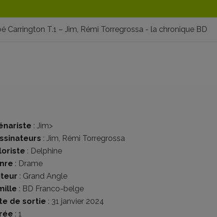
é Carrington T.1 – Jim, Rémi Torregrossa - la chronique BD
énariste
:
Jim
>
ssinateurs
:
Jim
,
Rémi Torregrossa
loriste
:
Delphine
nre
:
Drame
iteur
:
Grand Angle
mille
:
BD Franco-belge
te de sortie
: 31 janvier 2024
rée
: 1