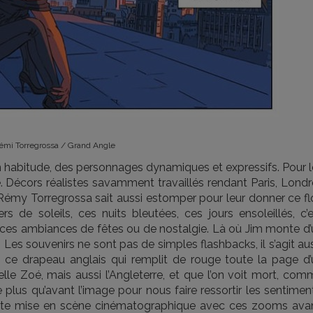
émi Torregrossa / Grand Angle
 habitude, des personnages dynamiques et expressifs. Pour l
e. Décors réalistes savamment travaillés rendant Paris, Lond
émy Torregrossa sait aussi estomper pour leur donner ce fl
rs de soleils, ces nuits bleutées, ces jours ensoleillés, c’
ns ces ambiances de fêtes ou de nostalgie. Là où Jim monte d
. Les souvenirs ne sont pas de simples flashbacks, il s’agit au
ce drapeau anglais qui remplit de rouge toute la page d’
le Zoé, mais aussi l’Angleterre, et que l’on voit mort, com
e plus qu’avant l’image pour nous faire ressortir les sentimen
tte mise en scène cinématographique avec ces zooms avan