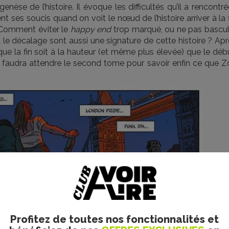
nèse de l’histoire. Il évoque les difficultés qu’il a rencontr
nt ses soucis quand on voit le nœud de l’histoire arriver à la 
Comment éviter le
happy end
trop marqué, ou ne pas bascul
 le décalage sont aussi une signature de cette histoire ? Ap
ue la fin soit à la hauteur (et même plus élevée) que le déb
s faudra attendre le second tome pour savoir enfin ce que Z
Profitez de toutes nos fonctionnalités et