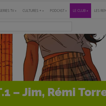
SERIES TV
»
CULTURES +
»
PODCAST
»
LE CLUB
»
LES REN
.1 – Jim, Rémi Torre