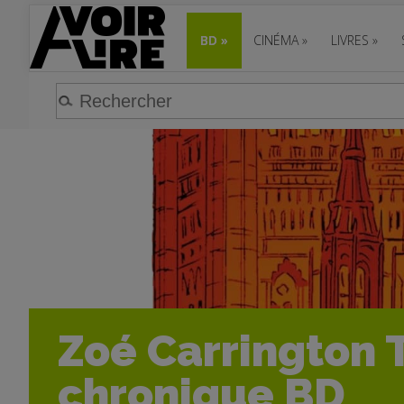
BD
»
CINÉMA
»
LIVRES
»
Zoé Carrington T
chronique BD