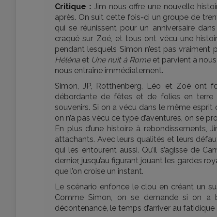
Critique :
Jim nous offre une nouvelle histoir
après. On suit cette fois-ci un groupe de tr
qui se réunissent pour un anniversaire dan
craqué sur Zoé, et tous ont vécu une histoi
pendant lesquels Simon n’est pas vraiment par
Héléna
et
Une nuit à Rome
et parvient à nous
nous entraîne immédiatement.
Simon, JP, Rotthenberg, Léo et Zoé ont f
débordante de fêtes et de folies en terre
souvenirs. Si on a vécu dans le même esprit c
on n’a pas vécu ce type d’aventures, on se proj
En plus d’une histoire à rebondissements, J
attachants. Avec leurs qualités et leurs défau
qui les entourent aussi. Qu’il s’agisse de 
dernier, jusqu’au figurant jouant les gardes ro
que l’on croise un instant.
Le scénario enfonce le clou en créant un su
Comme Simon, on se demande si on a bien
décontenancé, le temps d’arriver au fatidique «