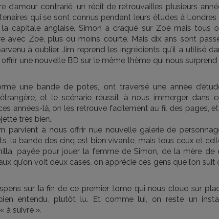
e d’amour contrarié, un récit de retrouvailles plusieurs ann
entenaires qui se sont connus pendant leurs études à Londres
s la capitale anglaise. Simon a craqué sur Zoé mais tous o
re avec Zoé, plus ou moins courte. Mais dix ans sont passé
venu à oublier. Jim reprend les ingrédients qu’il a utilisé d
 offrir une nouvelle BD sur le même thème qui nous surprend
ormé une bande de potes, ont traversé une année d’étud
 étrangère, et le scénario réussit à nous immerger dans c
es années-là, on les retrouve facilement au fil des pages, et
ette très bien.
im parvient à nous offrir nue nouvelle galerie de personnag
ts, la bande des cinq est bien vivante, mais tous ceux et cel
Camilla, payée pour jouer la femme de Simon, de la mère de 
yaux qu’on voit deux cases, on apprécie ces gens que l’on suit
spens sur la fin de ce premier tome qui nous cloue sur plac
 entendu, plutôt lu. Et comme lui, on reste un insta
 à suivre ».