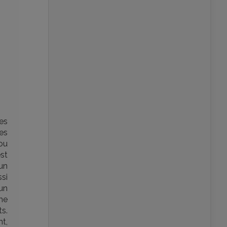
es
res
ou
est
’un
ssi
un
me
ts.
t,