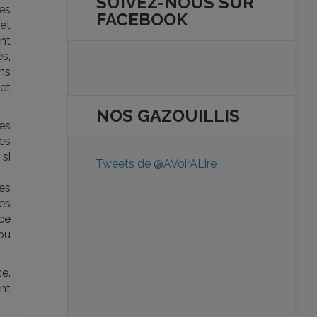
SUIVEZ-NOUS SUR
ées
FACEBOOK
 et
nt
s,
ans
 et
NOS
GAZOUILLIS
es
es
 si
Tweets de @AVoirALire
es
les
ce
 ou
e.
nt