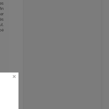
ées
fin
er
rès
ut.
oé