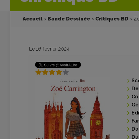
Accueil
Bande Dessinée
Critiques BD
Zo
Le 16 février 2024
Sc
De
Co
Ge
Ed
Fa
Da
Du