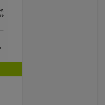
et
ire
u