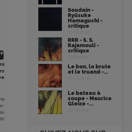
Soudain -
Ryūsuke
Hamaguchi -
critique
06/08/2026
RRR - S. S.
Rajamouli -
critique
06/08/2026
mi
Le bon, la brute
es
et le truand -...
ée
06/08/2026
Le bateau à
soupe - Maurice
ne
Gleize -...
ur-
06/08/2026
au
ées