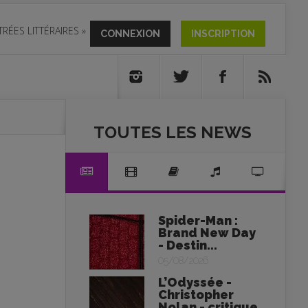
TRÉES LITTÉRAIRES
»
CONNEXION
INSCRIPTION
TOUTES LES NEWS
Spider-Man :
Brand New Day
- Destin...
05/08/2026
L’Odyssée -
Christopher
Nolan - critique