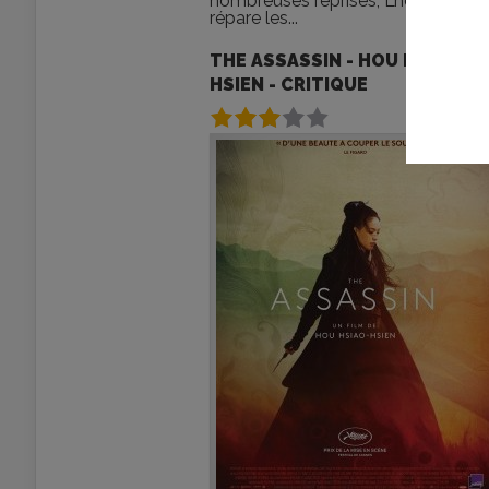
nombreuses reprises, L’homme qui
répare les...
THE ASSASSIN - HOU HSIA-
HSIEN - CRITIQUE