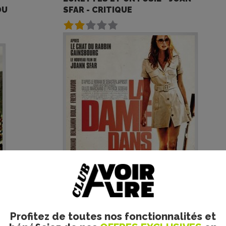
DU
SFAR - CRITIQUE
La nouvelle adaptation
Profitez de toutes nos fonctionnalités et
cinématographique du roman de
Sébastien Japrisot par...