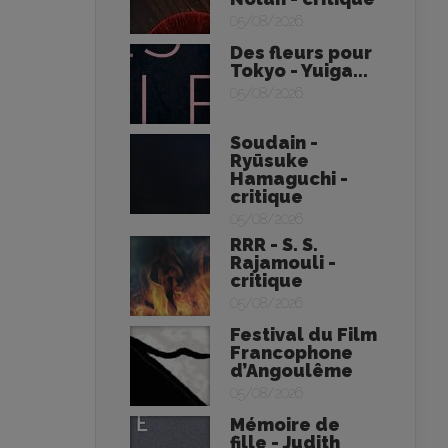
05/08/2026
Des fleurs pour
Tokyo - Yuiga...
05/08/2026
Soudain -
Ryūsuke
Hamaguchi -
critique
05/08/2026
RRR - S. S.
Rajamouli -
critique
05/08/2026
Festival du Film
Francophone
d’Angoulême
05/08/2026
Mémoire de
fille - Judith