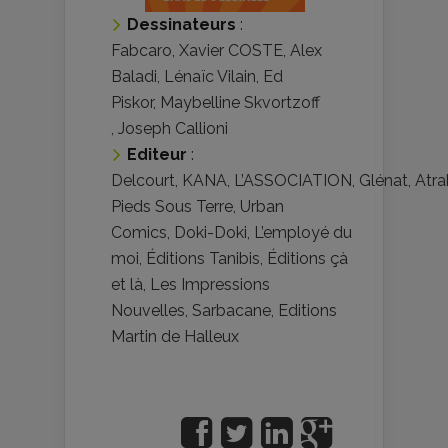
Dessinateurs
:
Fabcaro
,
Xavier COSTE
,
Alex
Baladi
,
Lénaïc Vilain
,
Ed
Piskor
,
Maybelline Skvortzoff
,
Joseph Callioni
Editeur
:
Delcourt
,
KANA
,
L’ASSOCIATION
,
Glénat
,
Atra
Pieds Sous Terre
,
Urban
Comics
,
Doki-Doki
,
L’employé du
moi
,
Éditions Tanibis
,
Éditions çà
et là
,
Les Impressions
Nouvelles
,
Sarbacane
,
Editions
Martin de Halleux