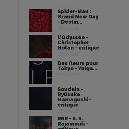
Spider-Man :
Brand New Day
- Destin...
06/08/2026
L’Odyssée -
Christopher
Nolan - critique
06/08/2026
Des fleurs pour
Tokyo - Yuiga...
06/08/2026
Soudain -
Ryūsuke
Hamaguchi -
critique
06/08/2026
RRR - S. S.
Rajamouli -
critique