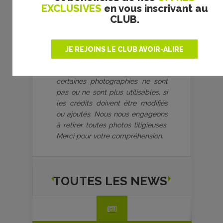
plateforme, nous comptons sur la
EXCLUSIVES
en vous inscrivant au
bienveillance et vigilance de
CLUB.
chaque lecteur - anonyme,
distributeur, attaché de presse,
artiste, photographe. Ayez la
JE REJOINS LE CLUB AVOIR-ALIRE
gentillesse de contacter
Frédéric
Michel
, rédacteur en chef, si
certaines photographies ne sont
pas ou ne sont plus utilisables, si
les crédits doivent être modifiés
ou ajoutés. Nous nous engageons
à retirer toutes photos litigieuses.
Merci pour votre compréhension.
TOUTES LES NEWS