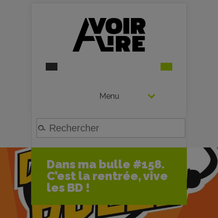
Menu
Dans ma bulle #158.
C’est la rentrée, vive
les BD !