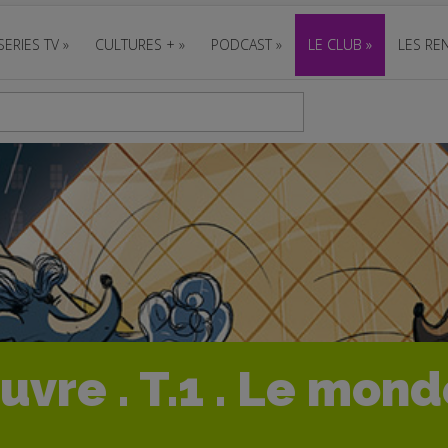
SERIES TV
»
CULTURES +
»
PODCAST
»
LE CLUB
»
LES REN
uvre . T.1 . Le mon