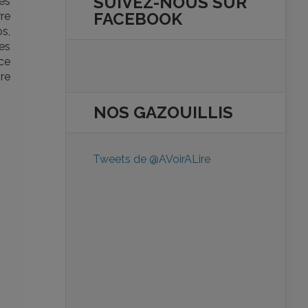
SUIVEZ-NOUS SUR
les
FACEBOOK
re
os,
es
 ce
vre
NOS
GAZOUILLIS
Tweets de @AVoirALire