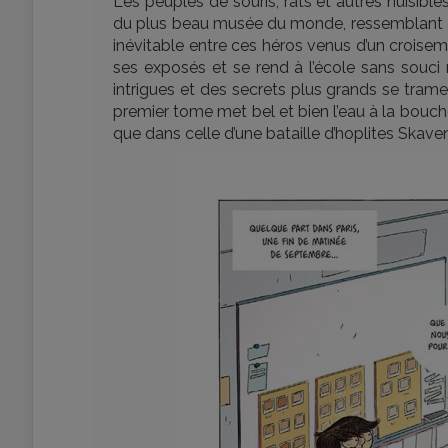
Les peuples de souris, rats et autres nuisibl
du plus beau musée du monde, ressemblant a
inévitable entre ces héros venus d’un croiseme
ses exposés et se rend à l’école sans souc
intrigues et des secrets plus grands se trame
premier tome met bel et bien l’eau à la bouche, 
que dans celle d’une bataille d’hoplites Skaven