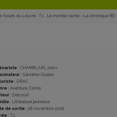
s Souris du Louvre . T.1 . Le monde caché - La chronique BD
énariste
:
CHAMBLAIN, Joris
>
ssinateur
:
Sandrine Goalec
loriste
:
DRAC
nre
:
Aventure
,
Conte
iteur
:
Delcourt
mille
:
Littérature jeunesse
te de sortie
: 28 novembre 2018
rée
: T.1