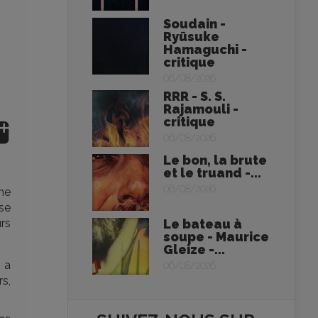
Soudain -
Ryūsuke
Hamaguchi -
critique
06/08/2026
RRR - S. S.
Rajamouli -
critique
06/08/2026
Le bon, la brute
et le truand -...
06/08/2026
he
 se
urs
Le bateau à
soupe - Maurice
Gleize -...
n a
06/08/2026
rs,