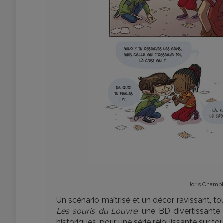
Joris Chambl
Un scénario maîtrisé et un décor ravissant, to
Les souris du Louvre
, une BD divertissante
historiques, pour une série réjouissante sur tou