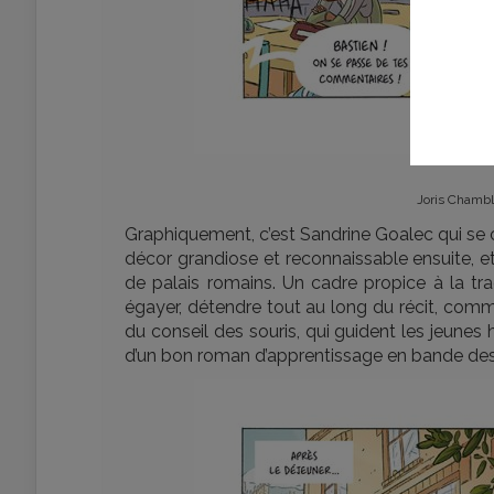
Joris Chambl
Graphiquement, c’est Sandrine Goalec qui se c
décor grandiose et reconnaissable ensuite, e
de palais romains. Un cadre propice à la tra
égayer, détendre tout au long du récit, comme
du conseil des souris, qui guident les jeunes
d’un bon roman d’apprentissage en bande des