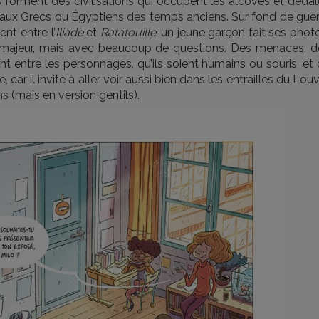
es forment des civilisations qui occupent les alcôves et déda
ux Grecs ou Égyptiens des temps anciens. Sur fond de guer
nt entre l’
Iliade
et
Ratatouille
, un jeune garçon fait ses phot
i majeur, mais avec beaucoup de questions. Des menaces, d
nt entre les personnages, qu’ils soient humains ou souris, et
car il invite à aller voir aussi bien dans les entrailles du Lou
s (mais en version gentils).