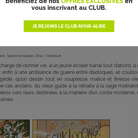
bénéficiez de nos
OFFRES EXCLUSIVES
en
vous inscrivant au CLUB.
JE REJOINS LE CLUB AVOIR-ALIRE
ain, Sandrine Goalec, Drac / Delcourt
harge de donner vie, à un jeune écolier banal tout d’abord, à
t enfin à une ambiance de guerre entre diadoques, et couliss
gédie, qu’un dessin tout en souplesse, malice et finesse vie
 ces anciens, du vieux guide à la retraite à la sage matriar
 héros vers leurs destinées à la manière d’un conte moderne,
sinée.