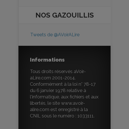
NOS
GAZOUILLIS
Tweets de @AVoirALire
Informations
Tous droits réservés aVoir-
aLire.com 2001-2014.
Conformément à la loi n° 78-17
du 6 janvier 1978 relative à
l'informatique, aux fichiers et aux
libertés, le site www.avoir-
alire.com est enregistré à la
CNIL sous le numéro : 1033111.