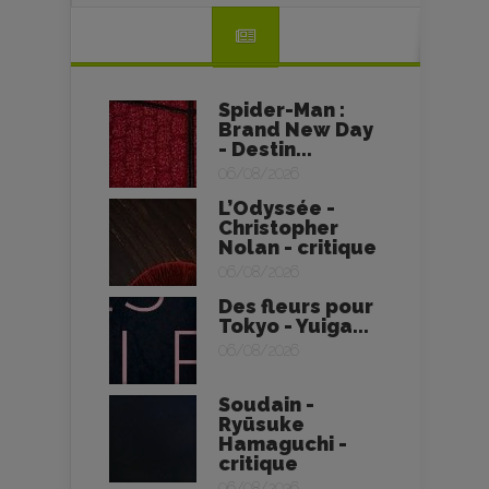
Spider-Man :
Brand New Day
- Destin...
06/08/2026
L’Odyssée -
Christopher
Nolan - critique
06/08/2026
Des fleurs pour
Tokyo - Yuiga...
06/08/2026
Soudain -
Ryūsuke
Hamaguchi -
critique
06/08/2026