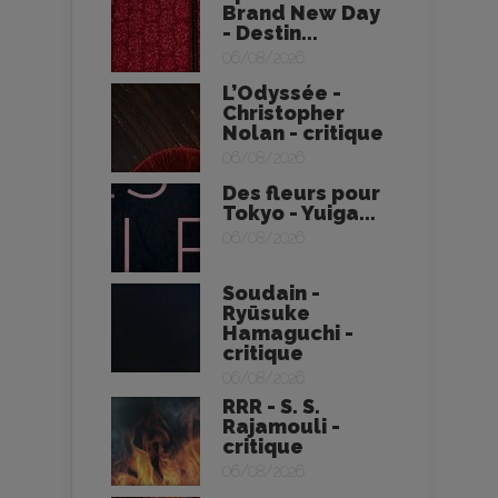
Brand New Day
- Destin...
06/08/2026
L’Odyssée -
Christopher
Nolan - critique
06/08/2026
Des fleurs pour
Tokyo - Yuiga...
06/08/2026
Soudain -
Ryūsuke
Hamaguchi -
critique
06/08/2026
RRR - S. S.
Rajamouli -
critique
06/08/2026