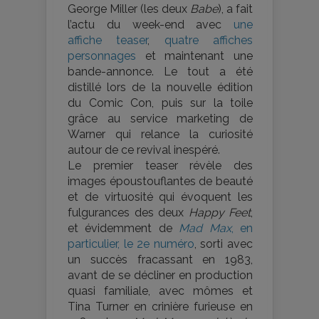
George Miller (les deux
Babe
), a fait
l’actu du week-end avec
une
affiche teaser
,
quatre affiches
personnages
et maintenant une
bande-annonce. Le tout a été
distillé lors de la nouvelle édition
du Comic Con, puis sur la toile
grâce au service marketing de
Warner qui relance la curiosité
autour de ce revival inespéré.
Le premier teaser révèle des
images époustouflantes de beauté
et de virtuosité qui évoquent les
fulgurances des deux
Happy Feet
,
et évidemment de
Mad Max
, en
particulier, le 2e numéro
, sorti avec
un succès fracassant en 1983,
avant de se décliner en production
quasi familiale, avec mômes et
Tina Turner en crinière furieuse en