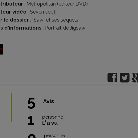
stributeur
:
Metropolitan (éditeur DVD)
iteur vidéo
:
Seven sept
r le dossier
:
"Saw" et ses sequels
us d'informations
:
Portrait de Jigsaw
5
Avis
1
personne
L'a vu
0
personne