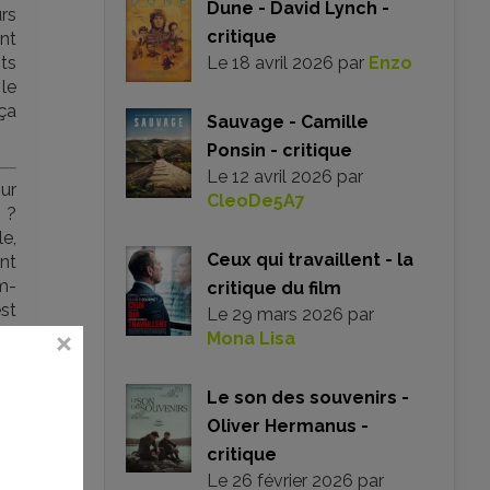
Dune - David Lynch -
urs
critique
nt
its
Le
18 avril 2026
par
Enzo
le
 ça
Sauvage - Camille
Ponsin - critique
Le
12 avril 2026
par
our
CleoDe5A7
 ?
le,
Ceux qui travaillent - la
ent
m-
critique du film
est
Le
29 mars 2026
par
Mona Lisa
eux
ns
Le son des souvenirs -
les
Oliver Hermanus -
le
de
critique
 On
Le
26 février 2026
par