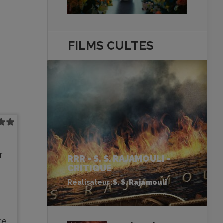
FILMS
CULTES
r
RRR - S. S. RAJAMOULI -
CRITIQUE
Réalisateur :
S. S. Rajamouli
ce