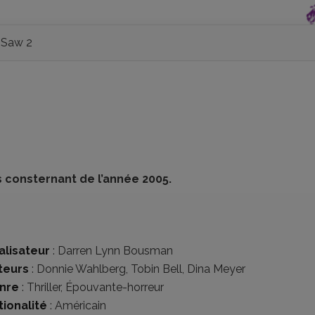
Saw 2
us consternant de l’année 2005.
alisateur
:
Darren Lynn Bousman
teurs
:
Donnie Wahlberg
,
Tobin Bell
,
Dina Meyer
nre
:
Thriller
,
Épouvante-horreur
tionalité
:
Américain