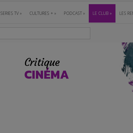
SERIES TV
»
CULTURES +
»
PODCAST
»
LE CLUB
»
LES RE
Critique
CINÉMA