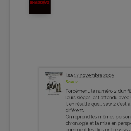
Ilsa
17 novembre 2005
Saw 2
Forcément, le numéro 2 d’un film
leurs sièges, est attendu avec u
Il en résulte que... saw 2 c’e
différent.
On reprend les mêmes personnag
chronlogie et la mise en persp
comment les flics ont réussis à