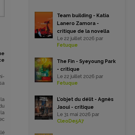
Team building - Katia
Lanero Zamora -
critique de la novella
Le
22 juillet 2026
par
Fetuque
ne
ce
The Fin - Syeyoung Park
- critique
i-
Le
22 juillet 2026
par
 sa
Fetuque
la
L’objet du délit - Agnès
du
Jaoui - critique
la
Le
31 mai 2026
par
vec
CleoDe5A7
llé