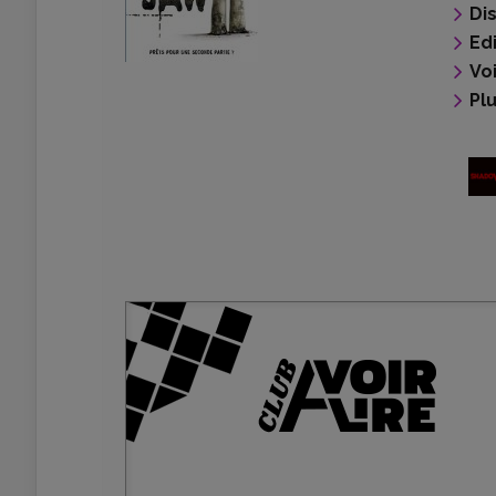
Di
Ed
Voi
Pl