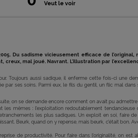
Veut le voir
2005. Du sadisme vicieusement efficace de l’original, 
t, creux, mal joué. Navrant. L’illustration par l’excellen
ur. Toujours aussi sadique, il enferme cette fois-ci une dem
ar ses soins. Parmi eux, le fils du gentil, un flic mal dans
 suite, on se demande encore comment on avait pu admettre 
ent les mêmes : l’exploitation redoutablement tendancieuse 
tranchements les plus sadiques. Un exploit en soi, faire de 
issant. Beurk, quand on y repense, mais beurk, c’était bon. A
prise de productivité. Pour faire dans l’originalité, on est a