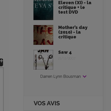
Eleven (XI) - la
critique + le
test DVD
Mother’s day
(2010) - la
critique
Saw 4
21/11/2007
Darren Lynn Bousman
VOS AVIS