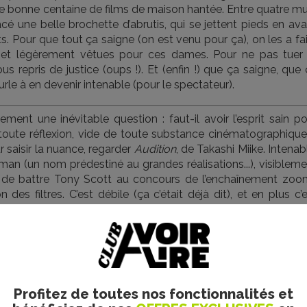
ne bonne centaine de films de maison hantée. Entre quatre m
é une belle brochette d’abrutis, qui se jettent pieds en ava
ts. Pour que tout ça saigne (on est venu pour ça), on les a fa
, et légèrement vêtues pour ces dames. Pour ne pas tuer 
s repris de justice (oups !). Et (enfin !) que ça saigne, que
rle à en devenir intenable (pour le spectateur).
ement une inévitable question : faut-il avoir l’esprit sain p
 toute réflexion, vide de toute substance cinématographique
ur saisir la nuance, regarder
Audition
, de Takashi Miike. Intenab
usman (un nom prédestiné au grandes réalisations...), visiblem
e de battre Tony Scott au concours de l’enchaînement zoo
n des filtres. C’est débile (ça c’était déjà dit), et en plus c’
a contempler deux heures durant. Car enfin les gentils sont 
aveur, à zolie casquette FBI, seulement capable de cogner da
 les seuls neurones de la bobine. Un méchant qui expose ici 
ut les trouver gerbantes (elles aussi) ou si elles excitent 
, il y a aussi des
twists
dans
Saw II
, des retournements 
Profitez de toutes nos fonctionnalités et
. Night Shyamalan. Et à la fin... ah, y’aura un numéro trois.