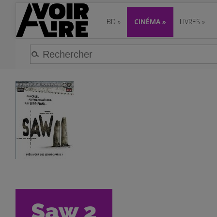
BD
»
CINÉMA
»
LIVRES
»
Saw 2