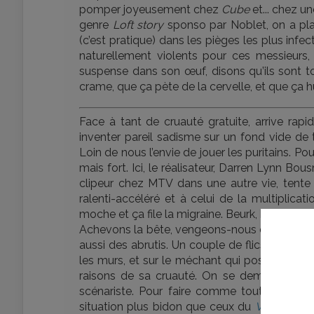
pomper joyeusement chez
Cube
et... chez u
genre
Loft story
sponso par Noblet, on a plac
(c’est pratique) dans les pièges les plus infec
naturellement violents pour ces messieurs
suspense dans son œuf, disons qu’ils sont tou
crame, que ça pète de la cervelle, et que ça hu
Face à tant de cruauté gratuite, arrive rapid
inventer pareil sadisme sur un fond vide de
Loin de nous l’envie de jouer les puritains. Po
mais fort. Ici, le réalisateur, Darren Lynn Bo
clipeur chez MTV dans une autre vie, tent
ralenti-accéléré et à celui de la multiplicatio
moche et ça file la migraine. Beurk, bis.
Achevons la bête, vengeons-nous d’avoir dû l
aussi des abrutis. Un couple de flics sans s
les murs, et sur le méchant qui possède, lui,
raisons de sa cruauté. On se demande s’il fa
scénariste. Pour faire comme tout le monde
situation plus bidon que ceux du
Village
de M