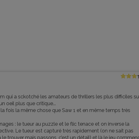
 qui a sckotché les amateurs de thrillers les plus difficiles su
n oeil plus que critique...
st à la fois la même chose que Saw 1 et en même temps très
es : le tueur au puzzle et le flic tenace et on inverse la
ective. Le tueur est capturé très rapidement (on ne sait pas
 le trouver mais passons, c’est un détail) et là le jeu commen