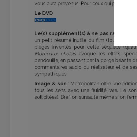
vous aura prévenus. Pour ceux qui parlent ang
Le DVD
Le(s) supplément(s) à ne pas rater
: De n
un petit résumé inutile du film (tout le mon
pièges inventés pour cette séquelle (quatr
Morceaux choisis
évoque les effets spécia
pendouille, en passant par la gorge béante dég
commentaires audio du réalisateur et de se
sympathiques.
Image & son
: Metropolitan offre une éditio
tous les sens avec une fluidité rare. Le so
sollicitées). Bref, on sursaute même si on fe