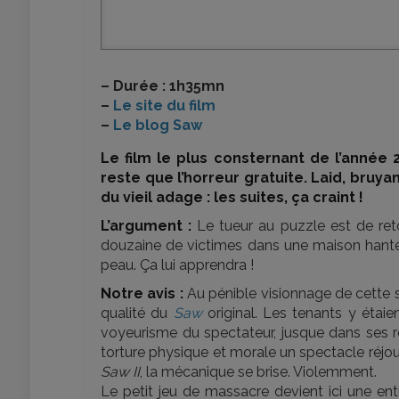
–
Durée : 1h35mn
–
Le site du film
–
Le blog Saw
Le film le plus consternant de l’année 
reste que l’horreur gratuite. Laid, bruyan
du vieil adage : les suites, ça craint !
L’argument :
Le tueur au puzzle est de reto
douzaine de victimes dans une maison hantée p
peau. Ça lui apprendra !
Notre avis :
Au pénible visionnage de cette
qualité du
Saw
original. Les tenants y étai
voyeurisme du spectateur, jusque dans ses re
torture physique et morale un spectacle réjou
Saw II
, la mécanique se brise. Violemment.
Le petit jeu de massacre devient ici une entre