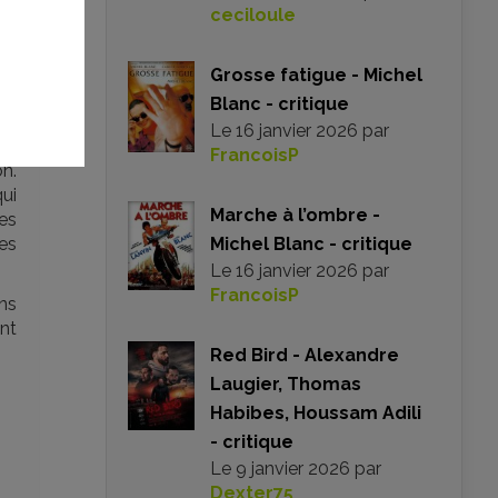
ceciloule
Grosse fatigue - Michel
Blanc - critique
st
Le
16 janvier 2026
par
es
FrancoisP
n.
ui
Marche à l’ombre -
les
es
Michel Blanc - critique
Le
16 janvier 2026
par
FrancoisP
ans
nt
Red Bird - Alexandre
Laugier, Thomas
Habibes, Houssam Adili
- critique
Le
9 janvier 2026
par
Dexter75