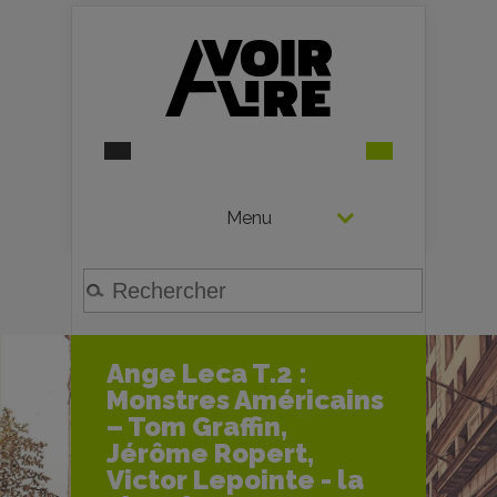
Menu
Ange Leca T.2 :
Monstres Américains
– Tom Graffin,
Jérôme Ropert,
Victor Lepointe - la