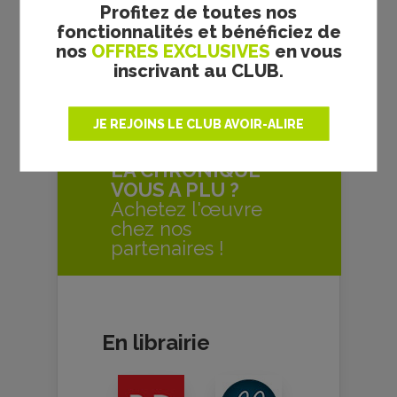
Profitez de toutes nos
72 pages – 15,90 €
fonctionnalités et bénéficiez de
nos
OFFRES EXCLUSIVES
en vous
inscrivant au CLUB.
David Neau
JE REJOINS LE CLUB AVOIR-ALIRE
LA CHRONIQUE
VOUS A PLU ?
Achetez l'œuvre
chez nos
partenaires !
En librairie