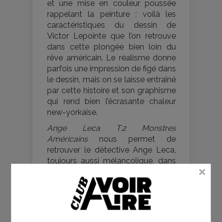
et une mise en couleur poussée
rappelant la peinture : voilà les
caractéristiques du dessin de
Victor Lepointe que l’on retrouve
dans cette plongée bien loin du
rêve américain. Le réalisme donne
parfois une impression de figé dans
le dessin, mais on se laisse entraîné
par cette histoire et son graphisme
qui rend bien l’écrasante chaleur
new-yorkaise.
Ange Leca T.2 Monstres
Américains
nous permet de
retrouver le détective Ange Leca,
toujours aussi mélancolique, dans
une enquête sombre et violente
contrastant avec le caractère plus
romanesque du personnage
principal.