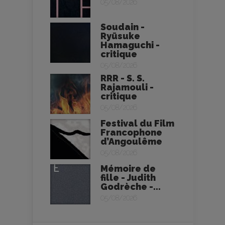
05/08/2026
Soudain -
Ryūsuke
Hamaguchi -
critique
05/08/2026
RRR - S. S.
Rajamouli -
critique
05/08/2026
Festival du Film
Francophone
d’Angoulême
05/08/2026
Mémoire de
fille - Judith
Godrèche -...
05/08/2026