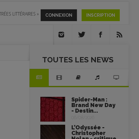
TRÉES LITTÉRAIRES
»
CONNEXION
INSCRIPTION
TOUTES LES NEWS
Spider-Man :
Brand New Day
- Destin...
06/08/2026
L’Odyssée -
Christopher
Nolan - critique