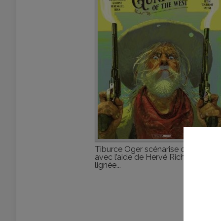
Tiburce Oger scénarise ces récits
avec l’aide de Hervé Richez. Dans l
lignée...