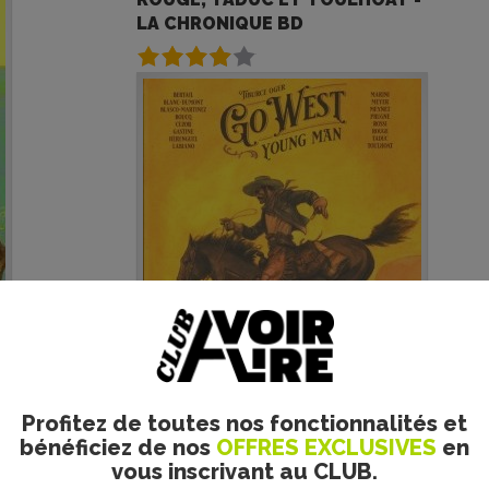
LA CHRONIQUE BD
a
Profitez de toutes nos fonctionnalités et
bénéficiez de nos
OFFRES EXCLUSIVES
en
Tiburce Oger écrit le scénario de ces
quatorze récits, avec la
vous inscrivant au CLUB.
collaboration...