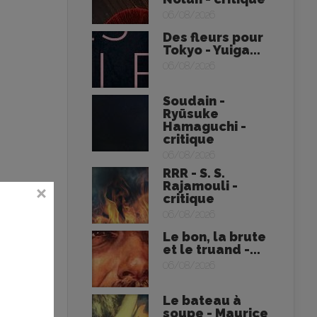
06/08/2026
Des fleurs pour
Tokyo - Yuiga...
06/08/2026
Soudain -
Ryūsuke
Hamaguchi -
critique
06/08/2026
RRR - S. S.
Rajamouli -
critique
06/08/2026
Le bon, la brute
et le truand -...
06/08/2026
Le bateau à
soupe - Maurice