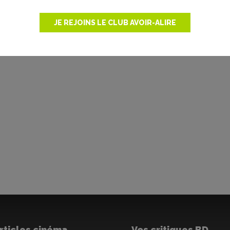
JE REJOINS LE CLUB AVOIR-ALIRE
rticles cinéma
Vos critiques BD