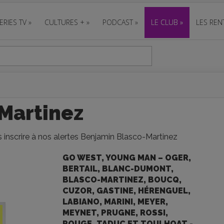
ERIES TV
»
CULTURES +
»
PODCAST
»
LE CLUB
»
LES REN
Martinez
 inscrire à nos alertes Benjamin Blasco-Martinez
GO WEST, YOUNG MAN – OGER,
BERTAIL, BLANC-DUMONT,
BLASCO-MARTINEZ, BOUCQ,
CUZOR, GASTINE, HÉRENGUEL,
LABIANO, MARINI, MEYER,
MEYNET, PRUGNE, ROSSI,
ROUGE, TADUC ET TOULHOAT -