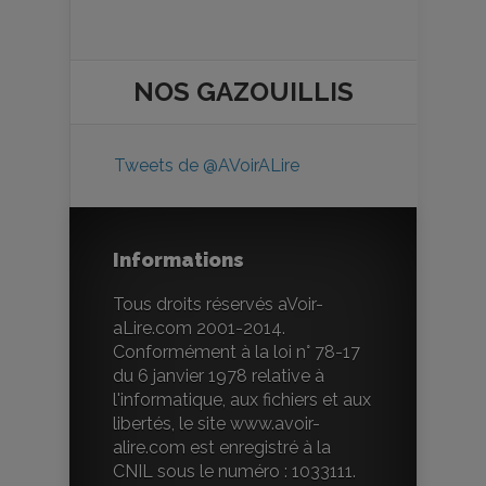
NOS
GAZOUILLIS
Tweets de @AVoirALire
Informations
Tous droits réservés aVoir-
aLire.com 2001-2014.
Conformément à la loi n° 78-17
du 6 janvier 1978 relative à
l'informatique, aux fichiers et aux
libertés, le site www.avoir-
alire.com est enregistré à la
CNIL sous le numéro : 1033111.