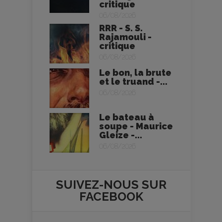
critique
06/08/2026
RRR - S. S.
Rajamouli -
critique
06/08/2026
Le bon, la brute
et le truand -...
06/08/2026
Le bateau à
soupe - Maurice
Gleize -...
06/08/2026
SUIVEZ-NOUS SUR
FACEBOOK