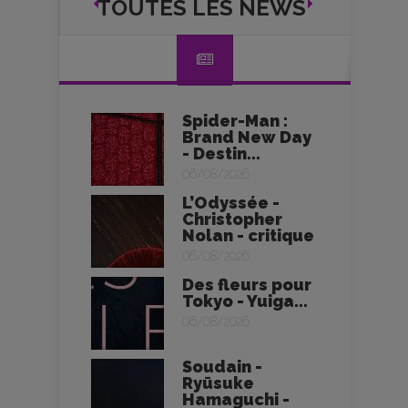
TOUTES LES NEWS
Spider-Man :
Brand New Day
- Destin...
06/08/2026
L’Odyssée -
Christopher
Nolan - critique
06/08/2026
Des fleurs pour
Tokyo - Yuiga...
06/08/2026
Soudain -
Ryūsuke
Hamaguchi -