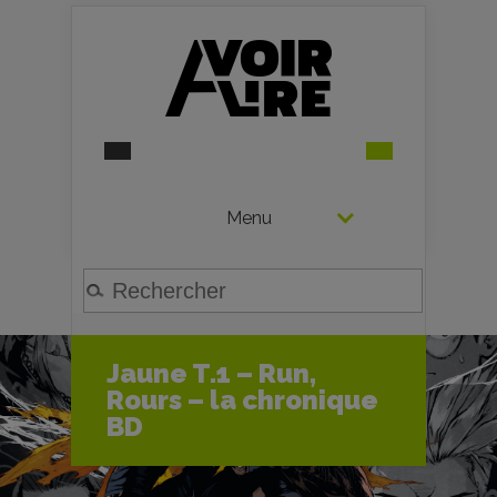
Menu
Jaune T.1 – Run,
Rours – la chronique
BD