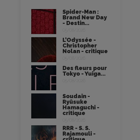
Spider-Man :
Brand New Day
- Destin...
05/08/2026
L’Odyssée -
Christopher
Nolan - critique
05/08/2026
Des fleurs pour
Tokyo - Yuiga...
05/08/2026
Soudain -
Ryūsuke
Hamaguchi -
critique
05/08/2026
RRR - S. S.
Rajamouli -
critique