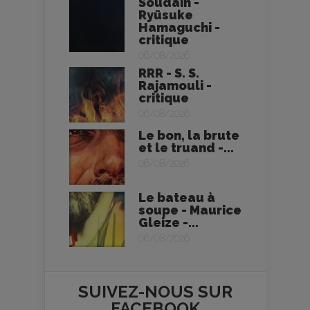
Soudain -
Ryūsuke
Hamaguchi -
critique
06/08/2026
RRR - S. S.
Rajamouli -
critique
06/08/2026
Le bon, la brute
et le truand -...
06/08/2026
Le bateau à
soupe - Maurice
Gleize -...
06/08/2026
SUIVEZ-NOUS SUR
FACEBOOK