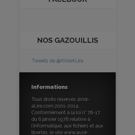
NOS
GAZOUILLIS
Tweets de @AVoirALire
Informations
Tous droits réservés aVoir-
aLire.com 2001-2014.
Conformément à la loi n° 78-17
du 6 janvier 1978 relative à
l'informatique, aux fichiers et aux
libertés, le site www.avoir-