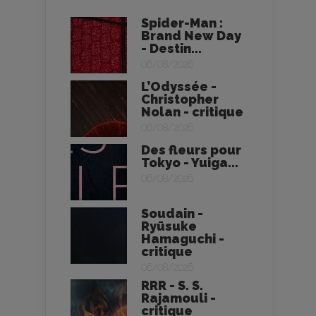
Spider-Man :
Brand New Day
- Destin...
06/08/2026
L’Odyssée -
Christopher
Nolan - critique
06/08/2026
Des fleurs pour
Tokyo - Yuiga...
06/08/2026
Soudain -
Ryūsuke
Hamaguchi -
critique
06/08/2026
RRR - S. S.
Rajamouli -
critique