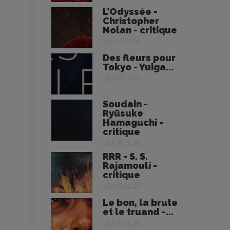
L’Odyssée -
Christopher
Nolan - critique
06/08/2026
Des fleurs pour
Tokyo - Yuiga...
06/08/2026
Soudain -
Ryūsuke
Hamaguchi -
critique
06/08/2026
RRR - S. S.
Rajamouli -
critique
06/08/2026
Le bon, la brute
et le truand -...
06/08/2026