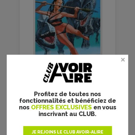
Un classique de la science-
fiction japonaise à nouveau
disponible.
DANS MA BULLE #54 -
Profitez de toutes nos
FOCUS SUR LES SORTIES
fonctionnalités et bénéficiez de
ET ÉVÉNEMENTS BD DE
nos
OFFRES EXCLUSIVES
en vous
2022
inscrivant au CLUB.
JE REJOINS LE CLUB AVOIR-ALIRE