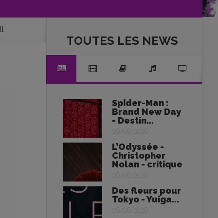
ll
TOUTES LES NEWS
Spider-Man :
Brand New Day
- Destin...
06/08/2026
L’Odyssée -
Christopher
Nolan - critique
06/08/2026
Des fleurs pour
Tokyo - Yuiga...
06/08/2026