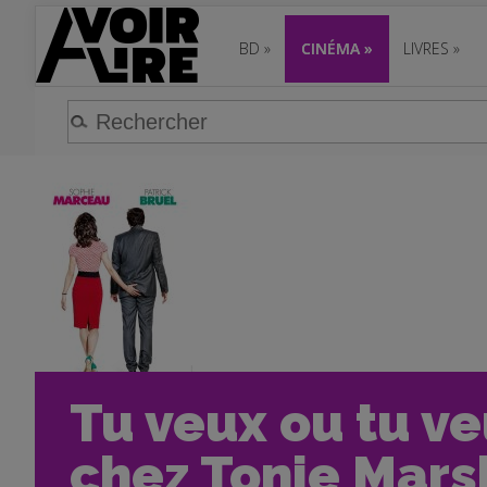
BD
»
CINÉMA
»
LIVRES
»
Tu veux ou tu ve
chez Tonie Mars