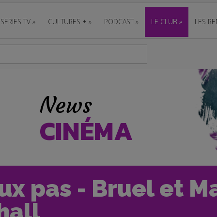
SERIES TV
»
CULTURES +
»
PODCAST
»
LE CLUB
»
LES RE
News
CINÉMA
ux pas - Bruel et M
hall