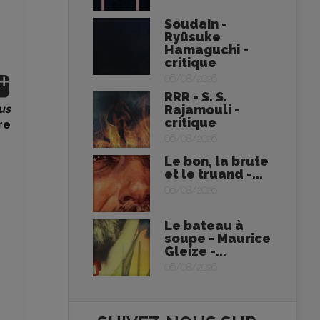
Soudain -
Ryūsuke
Hamaguchi -
critique
06/08/2026
RRR - S. S.
us
Rajamouli -
critique
re
06/08/2026
Le bon, la brute
et le truand -...
06/08/2026
Le bateau à
soupe - Maurice
Gleize -...
06/08/2026