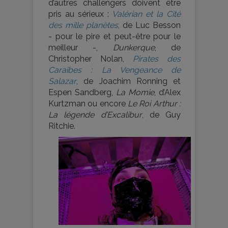
d’autres challengers doivent être
pris au sérieux :
Valérian et la Cité
des mille planètes
, de Luc Besson
- pour le pire et peut-être pour le
meilleur -,
Dunkerque
, de
Christopher Nolan,
Pirates des
Caraïbes : La Vengeance de
Salazar
, de Joachim Ronning et
Espen Sandberg,
La Momie
, d’Alex
Kurtzman ou encore
Le Roi Arthur :
La légende d’Excalibur
, de Guy
Ritchie.