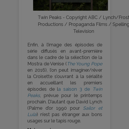
Twin Peaks - Copyright ABC / Lynch/Fros
Productions / Propaganda Films / Spellin
Television
Enfin, à l’image des épisodes de
série diffusés en avant-première
dans le cadre de la sélection de la
Mostra de Venise (
The Young Pope
en 2016), l’on peut imaginer/rêver
la Croisette s’ouvrant à la sérialité
en accueillant les premiers
épisodes de l
a saison 3 de
Twin
Peaks
, prévue pour le printemps
prochain. D’autant que David Lynch
(Palme d’or 1990 pour
Sailor et
Lula
) n’est pas étranger aux bons
usages sur le tapis rouge.