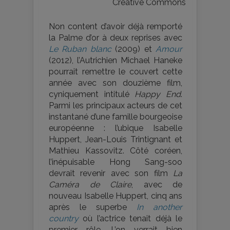
Creative Commons
Non content d’avoir déjà remporté
la Palme d’or à deux reprises avec
Le Ruban blanc
(2009) et
Amour
(2012), l’Autrichien Michael Haneke
pourrait remettre le couvert cette
année avec son douzième film,
cyniquement intitulé
Happy End
.
Parmi les principaux acteurs de cet
instantané d’une famille bourgeoise
européenne : l’ubique Isabelle
Huppert, Jean-Louis Trintignant et
Mathieu Kassovitz. Côté coréen,
l’inépuisable Hong Sang-soo
devrait revenir avec son film
La
Caméra de Claire
, avec de
nouveau Isabelle Huppert, cinq ans
après le superbe
In another
country
où l’actrice tenait déjà le
premier rôle. L’on verrait bien