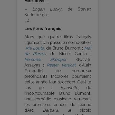
Mais aussi...
–
Logan Lucky
, de Steven
Soderbergh ;
(...)
Les films français
Alors que quatre films français
figuraient l’an passé en compétition
(
Ma Loute
, de Bruno Dumont ;
Mal
de Pierres
, de Nicole Garcia ;
Personal Shopper
, d’Olivier
Assayas ;
Rester Vertical
, d’Alain
Guiraudie), de nombreux
prétendants tricolores pourraient
cette année leur succéder. C’est le
cas de :
Jeannette
, de
l’incontournable Bruno Dumont,
une comédie musicale retraçant
les premières années de Jeanne
d’Arc,
Barbara
, le biopic