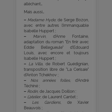
alléchant…
Mais aussi…
–
Madame Hyde
, de Serge Bozon,
avec entre autres l’immanquable
Isabelle Huppert ;
–
Marvin
, d’Anne Fontaine,
adaptation du roman "En finir avec
Eddie Bellegueule" d’Edouard
Louis, avec encore et toujours
Isabelle Huppert ;
–
La Villa
, de Robert Guédignian,
transposition libre de "La Cerisaie"
d’Anton Tchekhov ;
–
Nos années folles
, d’André
Téchiné ;
–
Rodin
, de Jacques Doillon ;
–
L’atelier
, de Laurent Cantet ;
–
Les Gardiens
, de Xavier
Beauvois ;