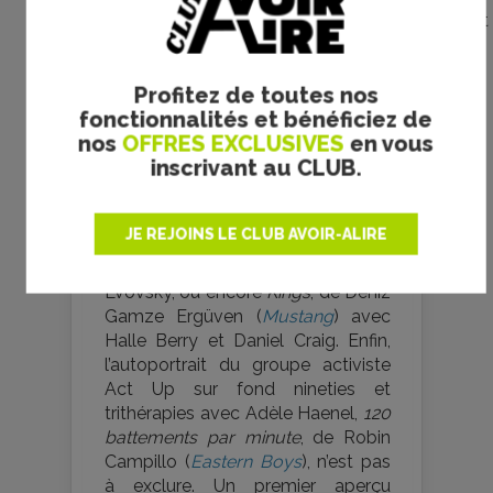
Copyright Jean-Claude Lother / Why Not
Productions
Profitez de toutes nos
Pas improbable, aussi, de retrouver
fonctionnalités et bénéficiez de
toutes sections confondues Michel
nos
OFFRES EXCLUSIVES
en vous
Hazanavicius avec
Le Redoutable
,
inscrivant au CLUB.
qui narre l’histoire passionnelle
entre Jean-Luc Godard et Anne
Wiazemsky,
Image et parole
, de
JE REJOINS LE CLUB AVOIR-ALIRE
Godard justement,
Demain et tous
les autres jours
, de Noémie
Lvovsky, ou encore
Kings
, de Deniz
Gamze Ergüven (
Mustang
) avec
Halle Berry et Daniel Craig. Enfin,
l’autoportrait du groupe activiste
Act Up sur fond nineties et
trithérapies avec Adèle Haenel,
120
battements par minute
, de Robin
Campillo (
Eastern Boys
), n’est pas
à exclure. Un premier aperçu