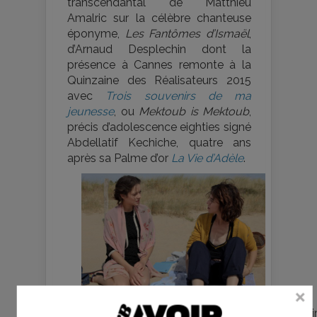
transcendantal de Matthieu
Amalric sur la célèbre chanteuse
éponyme,
Les Fantômes d’Ismaël
,
d’Arnaud Desplechin dont la
présence à Cannes remonte à la
Quinzaine des Réalisateurs 2015
avec
Trois souvenirs de ma
jeunesse
, ou
Mektoub is Mektoub
,
précis d’adolescence eighties signé
Abdellatif Kechiche, quatre ans
après sa Palme d’or
La Vie d’Adèle
.
Les Fantômes d’Ismaël, d’Arnaud Despleschi