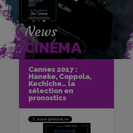
News
CINÉMA
Accueil
Cinéma
Cannes 2017 :
Les News Cinéma
Haneke, Coppola,
Cannes 2017 : Haneke, Coppola,
Kechiche… la sélection en pronostics
Kechiche… la
sélection en
pronostics
Le 11 février 2017