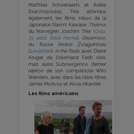
Matthias Schoenaerts et Adèle
Exarchopoulos. Très attendus
également, les films,
Hikari
, de la
Japonaise Naomi Kawase,
Thelma
,
du Norvégien Joachim Trier (
Oslo,
31 août
,
Back Home
),
Désamour
,
du Russe Andreï Zviaguintsev
(
Leviathan
),
In the Fade
, avec Diane
Kruger, de l’Allemand Fatih Akin,
mais aussi
Submergence
, dernier
rejeton de son compatriote Wim
Wenders, avec dans les rôles-titres
James McAvoy et Alivia Vikander.
Les films américains