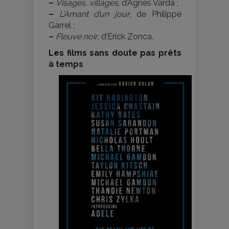
–
Visages, villages
, d’Agnès Varda ;
–
L’Amant d’un jour
, de Philippe
Garrel ;
–
Fleuve noir
, d’Erick Zonca.
Les films sans doute pas prêts
à temps