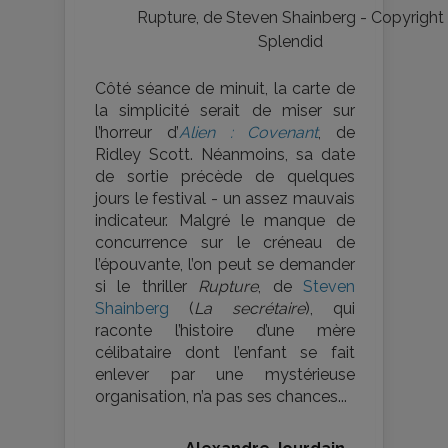
Rupture, de Steven Shainberg - Copyright
Splendid
Côté séance de minuit, la carte de
la simplicité serait de miser sur
l’horreur d’
Alien : Covenant
, de
Ridley Scott. Néanmoins, sa date
de sortie précède de quelques
jours le festival - un assez mauvais
indicateur. Malgré le manque de
concurrence sur le créneau de
l’épouvante, l’on peut se demander
si le thriller
Rupture
, de
Steven
Shainberg
(
La secrétaire
), qui
raconte l’histoire d’une mère
célibataire dont l’enfant se fait
enlever par une mystérieuse
organisation, n’a pas ses chances...