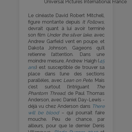
Universal Pictures International France
Le cinéaste David Robert Mitchell,
figure montante depuis
It Follows
,
devrait quant à lui avoir terminé
son film
Under the silver lake
, avec
Andrew Garfield vent en poupe, et
Dakota Johnson. Gageons qu’il
retienne l’attention. Dans une
moindre mesure, Andrew Haigh (
45
ans
) est susceptible de trouver sa
place dans l’une des sections
parallèles, avec
Lean on Pete
. Mais
c’est surtout l’intriguant
The
Phantom Thread
, de Paul Thomas
Anderson, avec Daniel Day-Lewis -
déjà vu chez Anderson dans
There
will be blood
– qui pourrait faire
mouche. Peu de chance, par
ailleurs, pour que le dernier Denis