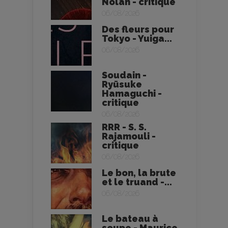
Nolan - critique
06/08/2026
Des fleurs pour
Tokyo - Yuiga...
06/08/2026
Soudain -
Ryūsuke
Hamaguchi -
critique
06/08/2026
RRR - S. S.
Rajamouli -
critique
06/08/2026
Le bon, la brute
et le truand -...
06/08/2026
Le bateau à
soupe - Maurice