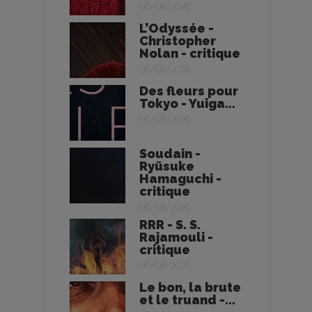
06/08/2026
L’Odyssée -
Christopher
Nolan - critique
06/08/2026
Des fleurs pour
Tokyo - Yuiga...
06/08/2026
Soudain -
Ryūsuke
Hamaguchi -
critique
06/08/2026
RRR - S. S.
Rajamouli -
critique
06/08/2026
Le bon, la brute
et le truand -...