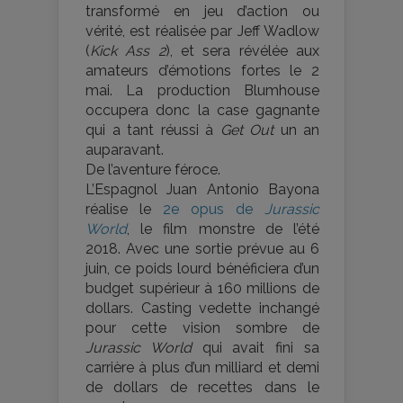
transformé en jeu d’action ou
vérité, est réalisée par Jeff Wadlow
(
Kick Ass 2
), et sera révélée aux
amateurs d’émotions fortes le 2
mai. La production Blumhouse
occupera donc la case gagnante
qui a tant réussi à
Get Out
un an
auparavant.
De l’aventure féroce.
L’Espagnol Juan Antonio Bayona
réalise le
2e opus de
Jurassic
World
, le film monstre de l’été
2018. Avec une sortie prévue au 6
juin, ce poids lourd bénéficiera d’un
budget supérieur à 160 millions de
dollars. Casting vedette inchangé
pour cette vision sombre de
Jurassic World
qui avait fini sa
carrière à plus d’un milliard et demi
de dollars de recettes dans le