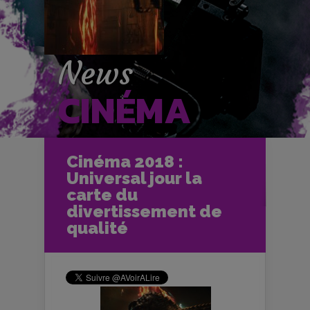
News
CINÉMA
Accueil
Cinéma
Cinéma 2018 :
Les News Cinéma
Universal jour la
Cinéma 2018 : Universal jour la carte
du divertissement de qualité
carte du
divertissement de
qualité
Le 1er janvier 2018