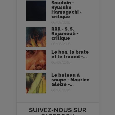
Soudain -
Ryūsuke
Hamaguchi -
critique
06/08/2026
RRR - S. S.
Rajamouli -
critique
06/08/2026
Le bon, la brute
et le truand -...
06/08/2026
Le bateau à
soupe - Maurice
Gleize -...
06/08/2026
SUIVEZ-NOUS SUR