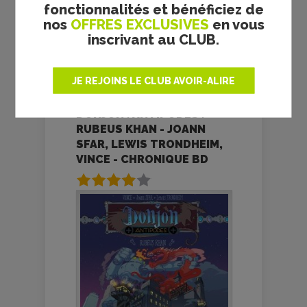
fonctionnalités et bénéficiez de
nos
OFFRES EXCLUSIVES
en vous
inscrivant au CLUB.
Une plongée au cœur de
JE REJOINS LE CLUB AVOIR-ALIRE
Marseille dans un polar
contemporain qui parvient à...
DONJON . ANTIPODES .
RUBEUS KHAN - JOANN
SFAR, LEWIS TRONDHEIM,
VINCE - CHRONIQUE BD