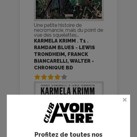
Une petite histoire de
nécromancie, mais du point de
vue des squelettes…
KARMELA KRIMM . T1 .
RAMDAM BLUES - LEWIS
TRONDHEIM, FRANCK
BIANCARELLI, WALTER -
CHRONIQUE BD
Profitez de toutes nos