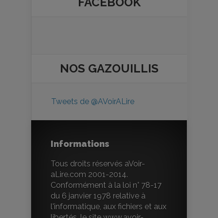
FACEBOOK
NOS
GAZOUILLIS
Tweets de @AVoirALire
Informations
Tous droits réservés aVoir-
aLire.com 2001-2014.
Conformément à la loi n° 78-17
du 6 janvier 1978 relative à
l'informatique, aux fichiers et aux
libertés, le site www.avoir-