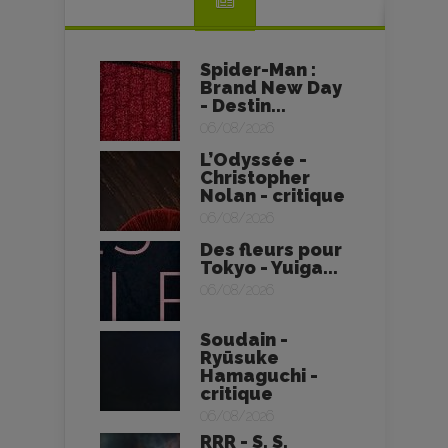
Spider-Man :
Brand New Day
- Destin...
06/08/2026
L’Odyssée -
Christopher
Nolan - critique
06/08/2026
Des fleurs pour
Tokyo - Yuiga...
06/08/2026
Soudain -
Ryūsuke
Hamaguchi -
critique
06/08/2026
RRR - S. S.