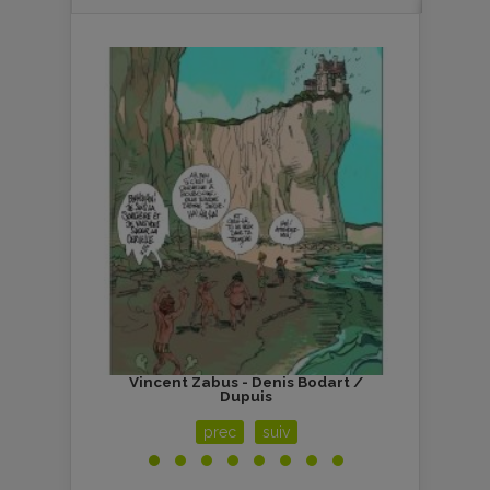
rt /
Vincent Zabus - Denis Bodart /
Vi
Dupuis
prec
suiv