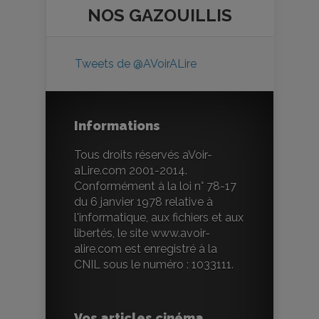
NOS
GAZOUILLIS
Tweets de @AVoirALire
Informations
Tous droits réservés aVoir-
aLire.com 2001-2014.
Conformément à la loi n° 78-17
du 6 janvier 1978 relative à
l'informatique, aux fichiers et aux
libertés, le site www.avoir-
alire.com est enregistré à la
CNIL sous le numéro : 1033111.
Vos articles cinéma