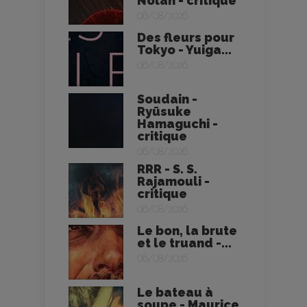
Nolan - critique
06/08/2026
Des fleurs pour
Tokyo - Yuiga...
06/08/2026
Soudain -
Ryūsuke
Hamaguchi -
critique
06/08/2026
RRR - S. S.
Rajamouli -
critique
06/08/2026
Le bon, la brute
et le truand -...
06/08/2026
Le bateau à
soupe - Maurice