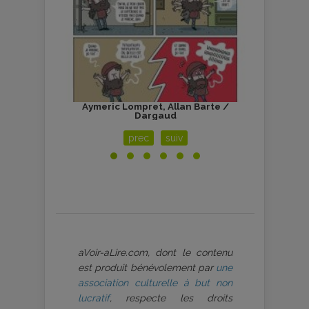
te /
Aymeric Lompret, Allan Barte /
Ay
Dargaud
prec
suiv
aVoir-aLire.com, dont le contenu
est produit bénévolement par
une
association culturelle à but non
lucratif
, respecte les droits