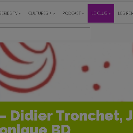
SERIES TV
»
CULTURES +
»
PODCAST
»
LE CLUB
»
LES REN
 Didier Tronchet, 
ronique BD