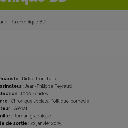
raud – la chronique BD
énariste
:
Didier Tronchet
>
ssinateur
:
Jean-Philippe Peyraud
llection
:
1000 Feuilles
nre
:
Chronique sociale
,
Politique
,
comédie
iteur
:
Glénat
mille
:
Roman graphique
te de sortie
: 22 janvier 2025