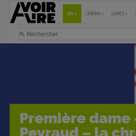
BD
»
CINÉMA
»
LIVRES
»
Première dame –
Peyraud – la ch