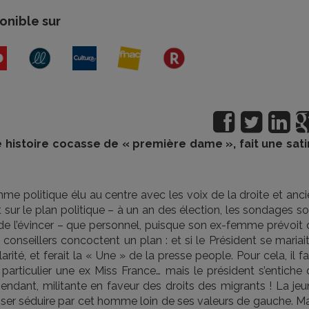
onible sur
e histoire cocasse de « première dame », fait une sati
me politique élu au centre avec les voix de la droite et anc
sur le plan politique – à un an des élection, les sondages s
ve de l’évincer – que personnel, puisque son ex-femme prévoit
es conseillers concoctent un plan : et si le Président se mariai
ité, et ferait la « Une » de la presse people. Pour cela, il f
particulier une ex Miss France… mais le président s’entiche 
endant, militante en faveur des droits des migrants ! La jeu
sser séduire par cet homme loin de ses valeurs de gauche. Ma