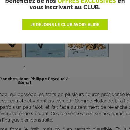
bénéficiez de nos
OFFRES EXCLUSIVES
en
vous inscrivant au CLUB.
JE REJOINS LE CLUB AVOIR-ALIRE
Tronchet, Jean-Philippe Peyraud /
Glénat
e, qui possède les traits de plusieurs figures présidentielle
centriste et volontiers disruptif. Comme Hollande, il fait d
e parfois un peu falot, et fait face au sentiment de revanche
ère volontiers éruptif. Ces références bien senties particip
 l’intrigue bien construite.
 force le trait, mais tout en restant plausible. Et la 