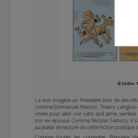
© Didier 
Le duo imagine un Président brut de décoffrag
comme Emmanuel Macron, Thierry Langlois est 
virées pour aller voir celle qu’il aime, sembl
son ex-épouse. Comme Nicolas Sarkozy, il s’av
au plaisir de lecture de cette fiction politique à
Comme toutes les comédies, Première dame