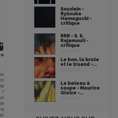
Soudain -
Ryūsuke
Hamaguchi -
critique
06/08/2026
RRR - S. S.
Rajamouli -
critique
06/08/2026
re
Le bon, la brute
et le truand -...
06/08/2026
ien
ont
Le bateau à
 de
soupe - Maurice
t ?
Gleize -...
aut
06/08/2026
de
ne
is