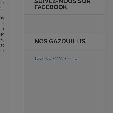
SUIVEZ-NOUS SUR
rte
FACEBOOK
s…
ns
… –
 la
er
s,
NOS
GAZOUILLIS
tat
une
Tweets de @AVoirALire