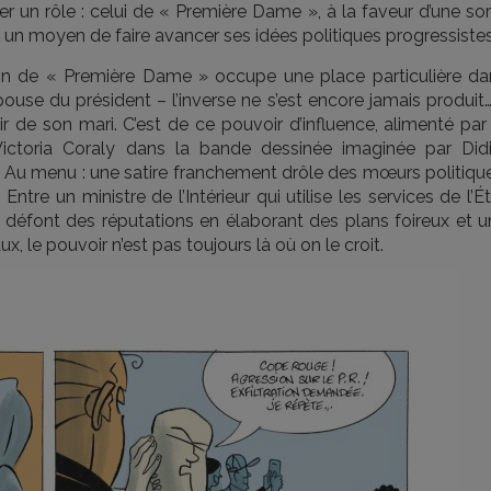
ter un rôle : celui de « Première Dame », à la faveur d’une so
t un moyen de faire avancer ses idées politiques progressiste
on de « Première Dame » occupe une place particulière da
épouse du président – l’inverse ne s’est encore jamais produit
r de son mari. C’est de ce pouvoir d’influence, alimenté par
ictoria Coraly dans la bande dessinée imaginée par Didi
. Au menu : une satire franchement drôle des mœurs politique
 Entre un ministre de l’Intérieur qui utilise les services de l’É
et défont des réputations en élaborant des plans foireux et 
, le pouvoir n’est pas toujours là où on le croit.