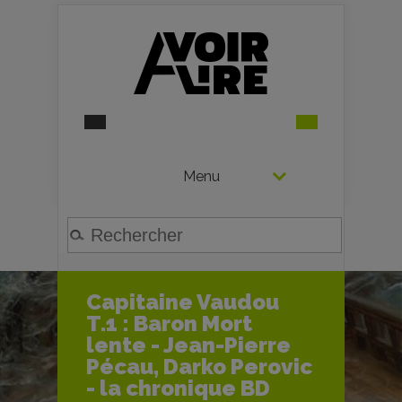
Menu
Capitaine Vaudou
T.1 : Baron Mort
lente - Jean-Pierre
Pécau, Darko Perovic
- la chronique BD