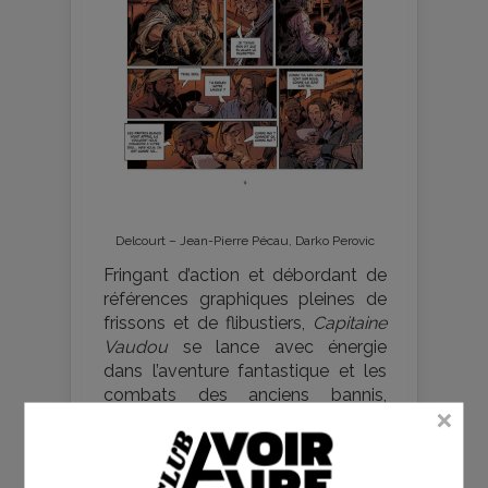
Delcourt – Jean-Pierre Pécau, Darko Perovic
Fringant d’action et débordant de
références graphiques pleines de
frissons et de flibustiers,
Capitaine
Vaudou
se lance avec énergie
dans l’aventure fantastique et les
combats des anciens bannis,
esclaves ou réprouvés. Il prolonge
ainsi une tradition toujours vivace.