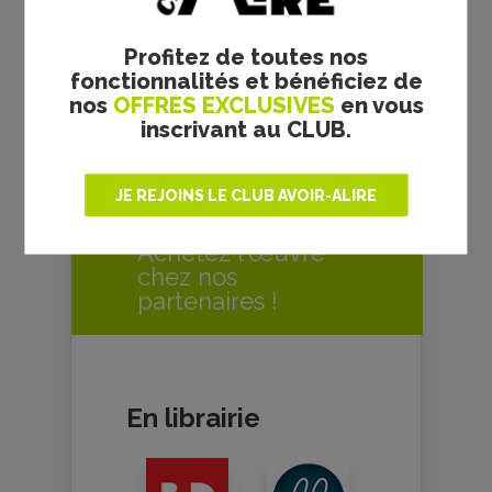
64 pages – 15,50 €
Profitez de toutes nos
fonctionnalités et bénéficiez de
Baptiste Lépine
nos
OFFRES EXCLUSIVES
en vous
inscrivant au CLUB.
JE REJOINS LE CLUB AVOIR-ALIRE
LA CHRONIQUE
VOUS A PLU ?
Achetez l'œuvre
chez nos
partenaires !
En librairie