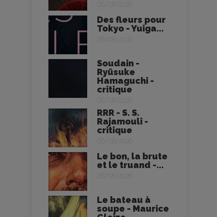
06/08/2026
Des fleurs pour
Tokyo - Yuiga...
06/08/2026
Soudain -
Ryūsuke
Hamaguchi -
critique
06/08/2026
RRR - S. S.
Rajamouli -
critique
06/08/2026
Le bon, la brute
et le truand -...
06/08/2026
Le bateau à
soupe - Maurice