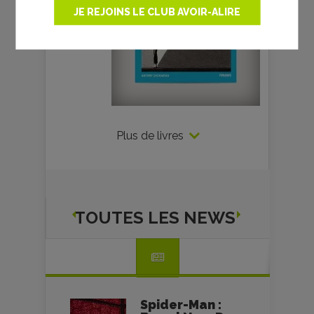
JE REJOINS LE CLUB AVOIR-ALIRE
Plus de livres
TOUTES LES NEWS
Spider-Man :