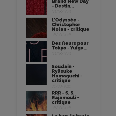
Brand New Day
- Destin...
06/08/2026
L’Odyssée -
Christopher
Nolan - critique
06/08/2026
Des fleurs pour
Tokyo - Yuiga...
06/08/2026
Soudain -
Ryūsuke
Hamaguchi -
critique
06/08/2026
RRR - S. S.
Rajamouli -
critique
06/08/2026