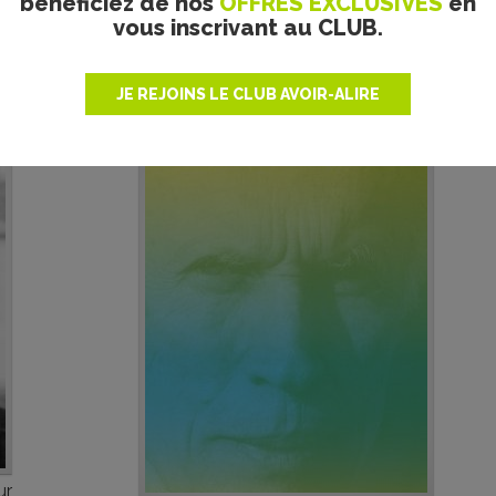
bénéficiez de nos
OFFRES EXCLUSIVES
en
vous inscrivant au CLUB.
CONTES DES MILLE ET UN
ROHMER - FRANÇOISE
ETCHEGARAY - CRITIQUE
JE REJOINS LE CLUB AVOIR-ALIRE
ur