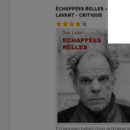
ÉCHAPPÉES BELLES – DENIS
LAVANT - CRITIQUE
Échappées belles nous emmène s