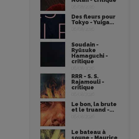
06/08/2026
Des fleurs pour
Tokyo - Yuiga...
06/08/2026
Soudain -
Ryūsuke
Hamaguchi -
critique
06/08/2026
RRR - S. S.
Rajamouli -
critique
06/08/2026
Le bon, la brute
et le truand -...
06/08/2026
Le bateau à
soupe - Maurice