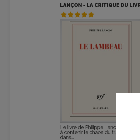
LANÇON - LA CRITIQUE DU LIV
Le livre de Philippe Lançon parvien
à contenir le chaos du traumatism
dans...