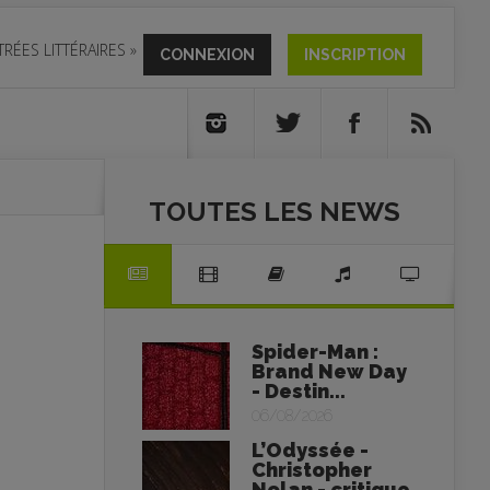
TRÉES LITTÉRAIRES
»
CONNEXION
INSCRIPTION
TOUTES LES NEWS
Spider-Man :
Brand New Day
- Destin...
06/08/2026
L’Odyssée -
Christopher
Nolan - critique