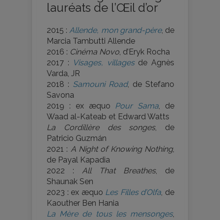
lauréats de l’Œil d’or
2015 :
Allende, mon grand-père
, de
Marcia Tambutti Allende
2016 :
Cinéma Novo
, d’Eryk Rocha
2017 :
Visages, villages
de Agnès
Varda, JR
2018 :
Samouni Road
, de Stefano
Savona
2019 : ex æquo
Pour Sama
, de
Waad al-Kateab et Edward Watts
La Cordillère des songes
, de
Patricio Guzmán
2021 :
A Night of Knowing Nothing
,
de Payal Kapadia
2022 :
All That Breathes
, de
Shaunak Sen
2023 : ex æquo
Les Filles d’Olfa
, de
Kaouther Ben Hania
La Mère de tous les mensonges
,