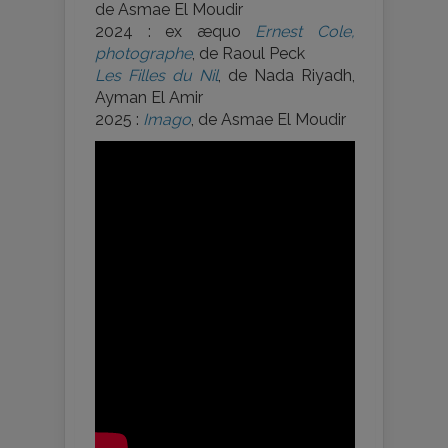
de Asmae El Moudir
2024 : ex æquo
Ernest Cole,
photographe
, de Raoul Peck
Les Filles du Nil
, de Nada Riyadh,
Ayman El Amir
2025 :
Imago
, de Asmae El Moudir