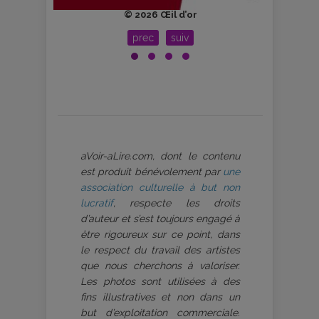
s
© 2026 Œil d’or
prec
suiv
aVoir-aLire.com, dont le contenu
est produit bénévolement par
une
association culturelle à but non
lucratif
, respecte les droits
d’auteur et s’est toujours engagé à
être rigoureux sur ce point, dans
le respect du travail des artistes
que nous cherchons à valoriser.
Les photos sont utilisées à des
fins illustratives et non dans un
but d’exploitation commerciale.