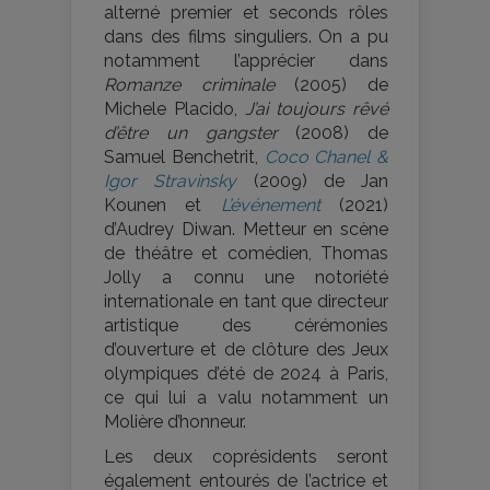
alterné premier et seconds rôles
dans des films singuliers. On a pu
notamment l’apprécier dans
Romanze criminale
(2005) de
Michele Placido,
J’ai toujours rêvé
d’être un gangster
(2008) de
Samuel Benchetrit,
Coco Chanel &
Igor Stravinsky
(2009) de Jan
Kounen et
L’événement
(2021)
d’Audrey Diwan. Metteur en scène
de théâtre et comédien, Thomas
Jolly a connu une notoriété
internationale en tant que directeur
artistique des cérémonies
d’ouverture et de clôture des Jeux
olympiques d’été de 2024 à Paris,
ce qui lui a valu notamment un
Molière d’honneur.
Les deux coprésidents seront
également entourés de l’actrice et