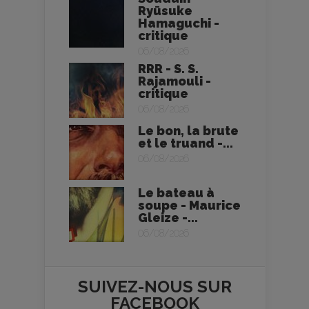
Ryūsuke
Hamaguchi -
critique
06/08/2026
RRR - S. S.
Rajamouli -
critique
06/08/2026
Le bon, la brute
et le truand -...
06/08/2026
Le bateau à
soupe - Maurice
Gleize -...
06/08/2026
SUIVEZ-NOUS SUR
FACEBOOK