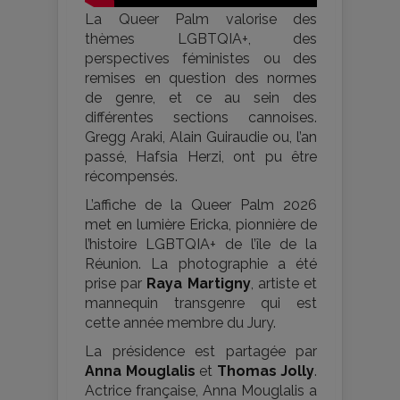
La Queer Palm valorise des
thèmes LGBTQIA+, des
perspectives féministes ou des
remises en question des normes
de genre, et ce au sein des
différentes sections cannoises.
Gregg Araki, Alain Guiraudie ou, l’an
passé, Hafsia Herzi, ont pu être
récompensés.
L’affiche de la Queer Palm 2026
met en lumière Ericka, pionnière de
l’histoire LGBTQIA+ de l’île de la
Réunion. La photographie a été
prise par
Raya Martigny
, artiste et
mannequin transgenre qui est
cette année membre du Jury.
La présidence est partagée par
Anna Mouglalis
et
Thomas Jolly
.
Actrice française, Anna Mouglalis a