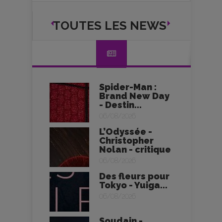
TOUTES LES NEWS
Spider-Man :
Brand New Day
- Destin...
06/08/2026
L’Odyssée -
Christopher
Nolan - critique
06/08/2026
Des fleurs pour
Tokyo - Yuiga...
06/08/2026
Soudain -