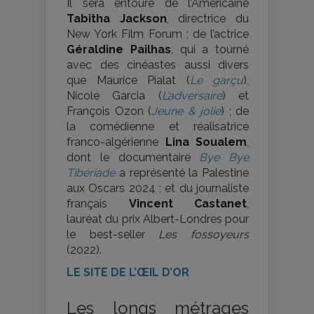
Il sera entouré de l’Américaine
Tabitha Jackson
, directrice du
New York Film Forum ; de l’actrice
Géraldine Pailhas
, qui a tourné
avec des cinéastes aussi divers
que Maurice Pialat (
Le garçu
),
Nicole Garcia (
L’adversaire
) et
François Ozon (
Jeune & jolie
) ; de
la comédienne et réalisatrice
franco-algérienne
Lina Soualem
,
dont le documentaire
Bye Bye
Tibériade
a représenté la Palestine
aux Oscars 2024 ; et du journaliste
français
Vincent Castanet
,
lauréat du prix Albert-Londres pour
le best-seller
Les fossoyeurs
(2022).
LE SITE DE L’ŒIL D’OR
Les longs métrages