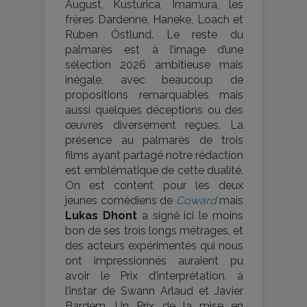
August, Kusturica, Imamura, les
frères Dardenne, Haneke, Loach et
Ruben Östlund. Le reste du
palmarès est à l’image d’une
sélection 2026 ambitieuse mais
inégale, avec beaucoup de
propositions remarquables mais
aussi quelques déceptions ou des
œuvres diversement reçues. La
présence au palmarès de trois
films ayant partagé notre rédaction
est emblématique de cette dualité.
On est content pour les deux
jeunes comédiens de
Coward
mais
Lukas Dhont
a signé ici le moins
bon de ses trois longs métrages, et
des acteurs expérimentés qui nous
ont impressionnés auraient pu
avoir le Prix d’interprétation, à
l’instar de Swann Arlaud et Javier
Bardem. Un Prix de la mise en