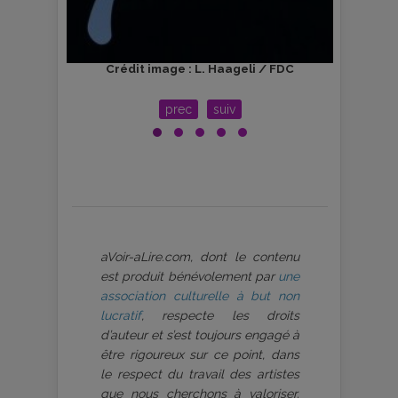
ts
Crédit image : L. Haageli / FDC
prec
suiv
aVoir-aLire.com, dont le contenu
est produit bénévolement par
une
association culturelle à but non
lucratif
, respecte les droits
d’auteur et s’est toujours engagé à
être rigoureux sur ce point, dans
le respect du travail des artistes
que nous cherchons à valoriser.