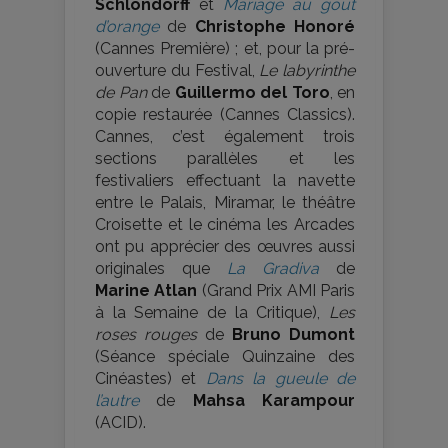
Schlöndorff
et
Mariage au goût
d’orange
de
Christophe Honoré
(Cannes Première) ; et, pour la pré-
ouverture du Festival,
Le labyrinthe
de Pan
de
Guillermo del Toro
, en
copie restaurée (Cannes Classics).
Cannes, c’est également trois
sections parallèles et les
festivaliers effectuant la navette
entre le Palais, Miramar, le théâtre
Croisette et le cinéma les Arcades
ont pu apprécier des œuvres aussi
originales que
La Gradiva
de
Marine Atlan
(Grand Prix AMI Paris
à la Semaine de la Critique),
Les
roses rouges
de
Bruno Dumont
(Séance spéciale Quinzaine des
Cinéastes) et
Dans la gueule de
l’autre
de
Mahsa Karampour
(ACID).