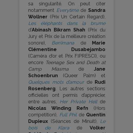
sa singularité. On peut citer
notamment
Everytime
de
Sandra
Wollner
(Prix Un Certain Regard),
Les éléphants dans la brume
d’
Abinash Bikram Shah
(Prix du
Jury et Prix de la meilleure création
sonore),
Ben’imana
de
Marie
Clémentine Dusabejambo
(Caméra d’or et Prix FIPRESCI), ou
encore
Teenage Sex and Death at
Camp Miasma
de
Jane
Schoenbrun
(Queer Palm) et
Quelques mots d’amour
de
Rudi
Rosenberg
. Les autres sections
officielles ont permis d’apprécier,
entre autres,
Her Private Hell
de
Nicolas Winding Refn
(Hors
compétition),
Full Phil
de
Quentin
Dupieux
(Séances de Minuit),
Le
bois de Klara
de
Volker