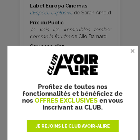
Label Europa Cinemas
L’Espèce explosive
de Sarah Arnold
Prix du Public
Je vois les immeubles tomber
comme la foudre
de Clio Barnard
Carrosse d’or
Claire Simon
Prix Alpine
Alice Winocour
Semaine de la Critique
Profitez de toutes nos
fonctionnalités et bénéficiez de
nos
OFFRES EXCLUSIVES
en vous
Grand Prix AMI Paris
inscrivant au CLUB.
La Gradiva
de Marine Atlan
Prix Fondation Louis Roederer
de la Révélation
JE REJOINS LE CLUB AVOIR-ALIRE
Aina Clotet dans
Viva