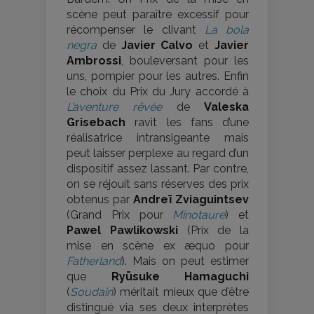
scène peut paraître excessif pour
récompenser le clivant
La bola
negra
de
Javier Calvo
et
Javier
Ambrossi
, bouleversant pour les
uns, pompier pour les autres. Enfin
le choix du Prix du Jury accordé à
L’aventure rêvée
de
Valeska
Grisebach
ravit les fans d’une
réalisatrice intransigeante mais
peut laisser perplexe au regard d’un
dispositif assez lassant. Par contre,
on se réjouit sans réserves des prix
obtenus par
Andreï Zviaguintsev
(Grand Prix pour
Minotaure
) et
Pawel Pawlikowski
(Prix de la
mise en scène ex æquo pour
Fatherland
). Mais on peut estimer
que
Ryūsuke Hamaguchi
(
Soudain
) méritait mieux que d’être
distingué via ses deux interprètes