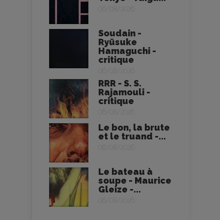
06/08/2026
Soudain -
Ryūsuke
Hamaguchi -
critique
06/08/2026
RRR - S. S.
Rajamouli -
critique
06/08/2026
Le bon, la brute
et le truand -...
06/08/2026
Le bateau à
soupe - Maurice
Gleize -...
06/08/2026